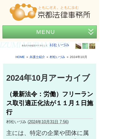
MENU
ホーム
事務所紹介
HOME
弁護士紹介
村松いづみ
2024年10月
弁護士紹介
2024年10月アーカイブ
アクセス
（最新法令：労働）フリーラン
弁護士費用
ス取引適正化法が１１月１日施
News
行
困ったときの法律知識
村松いづみ
(
2024年10月31日 7:56
)
主には、特定の企業や団体に属