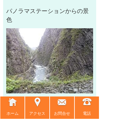
パノラマステーションからの景
色
自然と芸術とのコラボは大胆で
ホーム
アクセス
お問合せ
電話
面白いと思いました。私は、ど
ちらかと言うと、自然の姿のま