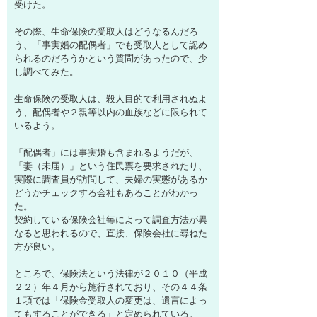
受けた。
その際、生命保険の受取人はどうなるんだろ
う、「事実婚の配偶者」でも受取人として認め
られるのだろうかという質問があったので、少
し調べてみた。
生命保険の受取人は、殺人目的で利用されぬよ
う、配偶者や２親等以内の血族などに限られて
いるよう。
「配偶者」には事実婚も含まれるようだが、
「妻（未届）」という住民票を要求されたり、
実際に調査員が訪問して、夫婦の実態があるか
どうかチェックする会社もあることがわかっ
た。
契約している保険会社毎によって調査方法が異
なると思われるので、直接、保険会社に尋ねた
方が良い。
ところで、保険法という法律が２０１０（平成
２２）年４月から施行されており、その４４条
１項では「保険金受取人の変更は、遺言によっ
てもすることができる」と定められている。