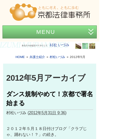
MENU
ホーム
事務所紹介
HOME
弁護士紹介
村松いづみ
2012年5月
弁護士紹介
2012年5月アーカイブ
アクセス
ダンス規制やめて！京都で署名
弁護士費用
始まる
News
村松いづみ
(
2012年5月31日 9:36
)
困ったときの法律知識
２０１２年５月１８日付けブログ「クラブじ
ゃ、踊れない！？」の続き。