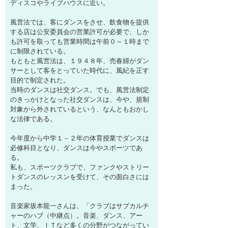
ディスコやライブハウスに近い。
風営法では、客にダンスをさせ、飲食物を提供
する店は公安委員会の営業許可が必要で、しか
も許可を取っても営業時間は午前０～１時まで
に制限されている。
もともと風営法は、１９４８年、売春婦がダン
サーとして客をとっていた時代に、風紀を正す
目的で制定された。
当時のダンスは社交ダンス。でも、風営法制定
のきっかけとなった社交ダンスは、今や、規制
対象から外されているという、なんともおかし
な法律である。
今年度から中学１－２年の体育授業でダンスは
必修科目となり、ダンスは今やスポーツであ
る。
私も、スポーツクラブで、ファンクやストリー
トダンスのレッスンを受けて、その面白さには
まった。
音楽家坂本龍一さんは、「クラブはサブカルチ
ャーのハブ（中継点）。音楽、ダンス、アー
ト、文学、ＩＴなど多くの分野がつながってい