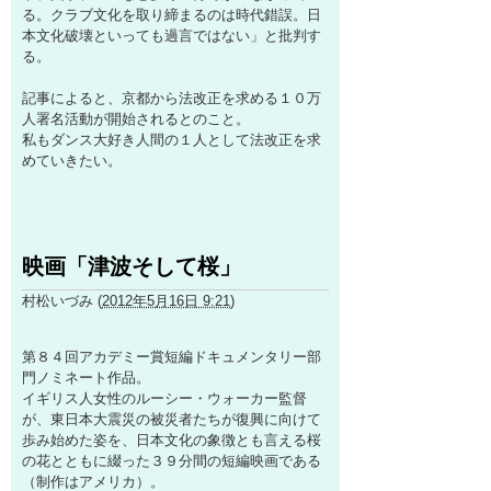
る。クラブ文化を取り締まるのは時代錯誤。日
本文化破壊といっても過言ではない」と批判す
る。
記事によると、京都から法改正を求める１０万
人署名活動が開始されるとのこと。
私もダンス大好き人間の１人として法改正を求
めていきたい。
映画「津波そして桜」
村松いづみ
(
2012年5月16日 9:21
)
第８４回アカデミー賞短編ドキュメンタリー部
門ノミネート作品。
イギリス人女性のルーシー・ウォーカー監督
が、東日本大震災の被災者たちが復興に向けて
歩み始めた姿を、日本文化の象徴とも言える桜
の花とともに綴った３９分間の短編映画である
（制作はアメリカ）。