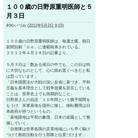
１００歳の日野原重明医師と５
月３日
村松いづみ
(
2012年5月2日 9:03
)
１００歳の日野原重明医師は、毎週土曜、朝日
新聞別刷「ｂｅ」に連載執筆されている。
２０１２年４月２８日の記事より。
５月３日は「数ある祝日の中でも、この日は特
に大切なものとして、心に留め置くべきだと私
は思っています」
「日本国憲法が大戦の深い反省に基づき、平和
主義を基本理念として戦争放棄を宣言している
ことは、世界史上でも画期的なこと」
日野原さんの自説「１０年間という猶予期間を
もうけ、米軍基地を国外に移し、移転費用は日
本政府が持つというもの」
「基地跡地は平和の象徴、日本の楽園として整
備していく」
「自衛隊は世界各国の災害地域にいち早く駆け
つけて救助活動を行う部隊と位置づけます」