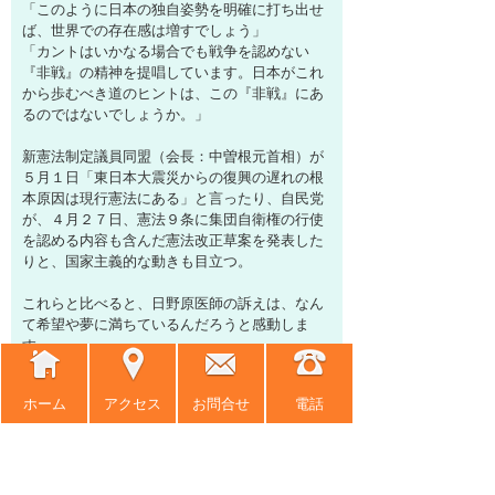
「このように日本の独自姿勢を明確に打ち出せ
ば、世界での存在感は増すでしょう」
「カントはいかなる場合でも戦争を認めない
『非戦』の精神を提唱しています。日本がこれ
から歩むべき道のヒントは、この『非戦』にあ
るのではないでしょうか。」
新憲法制定議員同盟（会長：中曽根元首相）が
５月１日「東日本大震災からの復興の遅れの根
本原因は現行憲法にある」と言ったり、自民党
が、４月２７日、憲法９条に集団自衛権の行使
を認める内容も含んだ憲法改正草案を発表した
りと、国家主義的な動きも目立つ。
これらと比べると、日野原医師の訴えは、なん
て希望や夢に満ちているんだろうと感動しま
す。
ホーム
アクセス
お問合せ
電話
沢田研二 脱原発を歌う