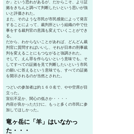
か」という恐れがあるが、だからこそ、より証
拠をきちんと調べて判断したいという思いが強
いと評価された。
また、そのような市民が市民感覚によって発言
することによって、裁判所という組織の中で仕
事をする裁判官の意識も変えていくことができ
る。
だから、わからないことがあれば、どんどん裁
判官に質問すればいいし、それが日本の刑事裁
判を変えることにもつながると強調された。
そして、えん罪を作らないという意味でも、そ
してすべての証拠を見て判断したいという市民
の願いに答えるという意味でも、すべての証拠
を開示されるのが当然とされた。
つどいの参加者は約１６０名で、やや空席が目
立った。
宣伝不足か、関心の低さか・・・・
内容が良かっただけに、もっと多くの市民に参
加してほしかった。
竜ヶ岳に「羊」はいなかっ
た・・・