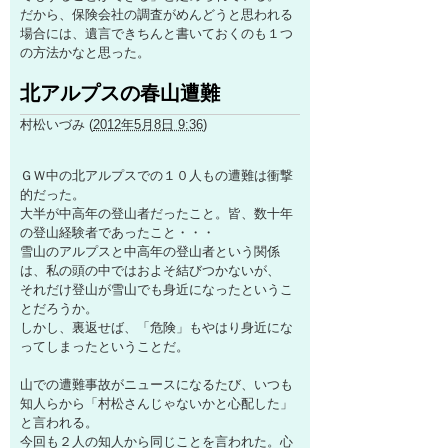
だから、保険会社の調査がめんどうと思われる
場合には、遺言できちんと書いておくのも１つ
の方法かなと思った。
北アルプスの春山遭難
村松いづみ
(
2012年5月8日 9:36
)
ＧＷ中の北アルプスでの１０人もの遭難は衝撃
的だった。
大半が中高年の登山者だったこと。皆、数十年
の登山経験者であったこと・・・
雪山のアルプスと中高年の登山者という関係
は、私の頭の中ではおよそ結びつかないが、
それだけ登山が雪山でも身近になったというこ
とだろうか。
しかし、裏返せば、「危険」もやはり身近にな
ってしまったということだ。
山での遭難事故がニュースになるたび、いつも
知人らから「村松さんじゃないかと心配した」
と言われる。
今回も２人の知人から同じことを言われた。心