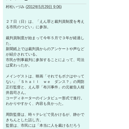
村松いづみ
(
2012年5月29日 9:06
)
２７日（日）は、「えん罪と裁判員制度を考え
る市民のつどい」に参加。
裁判員制度が始まって今年５月で３年が経過し
た。
新聞紙上では裁判員からのアンケートや声など
が紹介されている。
市民が刑事裁判に参加することによって、司法
は変わったか。
メインゲストは、映画「それでもボクはやって
ない」「Ｓｈａｌｌ ｗｅ ダンス？」の周防
正行監督と、えん罪「布川事件」の元被告人桜
井昌司さん。
コーディネーターのインタビュー形式で進行。
わかりやすかく、内容も良かった。
周防監督は、時々テレビで見かけるが、静かで
きちんとした話し方。
監督は、市民には「本当に人を裁けるだろう