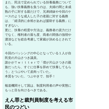
また、民法で定められている扶養義務について
も、強い扶養義務を負うのは、夫婦の間と未成
熟の子に対する親だけで、兄弟姉妹や今回のケ
ースのような成人した子の老親に対する義務
は、「経済的に余裕があれば援助する義務」に
すぎない。
更に、扶養の程度や方法は、義務者の資力だけ
でなく、権利者の落ち度、両者の関係の強弱や
濃淡などを総合考慮して家裁が決めるとされて
いる。
今回のバッシングの中心となっている１人が自
民党の片山さつき議員。
誰かがＴｗｉｔｔｅｒで「僕が片山さつきの親
族だったら、すぐに仕事を辞めて扶養してもら
う」とつぶやいて皮肉っていた。
本質をついた、つぶやきで、拍手！
報道機関そして国は、制度利用者の声や実態に
もっと目を向けるべきである。
えん罪と裁判員制度を考える市
民のつどい