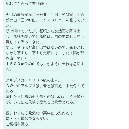
配してもらって有り難い。
今回の事故が起こった５月４日、私は富士山近
郊の山「三ツ峠山」（１７８６ｍ）を登ってい
た。
朝は晴れていたが、昼頃から突然雨が降り出
し、尾根を歩いている時は、雨の中にヒョウも
混じって降ってきた。
でも、それほど高い山ではないので、傘をさし
ながら下山し、下山した頃には、また太陽が顔
を出していた。
１５００ｍ位の山でも、かように天候は急変す
る。
アルプスは３０００ｍ級の山々。
ＧＷ中のアルプスは、春とは言え、まだ冬山で
ある。
晴れた日に雪の中の歩くのはものすごく快適だ
が、いったん天候が崩れると吹雪となる。
皆、おそらく元気な中高年だっただろう
に・・・残念でならない。
ご冥福を祈る。