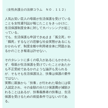
（女性弁護士の法律コラム ＮＯ．１１２）
人気お笑い芸人の母親が生活保護を受けている
ことを女性週刊誌が報じたことをきっかけに、
生活保護制度全体に対して大バッシングが起こ
っている。
でも、生活保護も申請できぬまま「孤立死」や
「餓死」するなどの悲惨な社会実態があるにも
かかわらず、制度全般や利用者全体に問題があ
るかのごとき報道は許せない。
そのタレントに多くの収入があるにもかかわら
ず、母親が生活保護を受けていたことがあたか
も不正受給であるかのような論評も見られる
が、そもそも生活保護法上、扶養は保護の要件
ではない。
実際に親族から「扶養」が行われた場合には収
入認定され、その金額の分だけ保護費が減額さ
れることはあるが、扶養義務者の扶養は、生活
保護を受けるための前提条件ではないのであ
る。