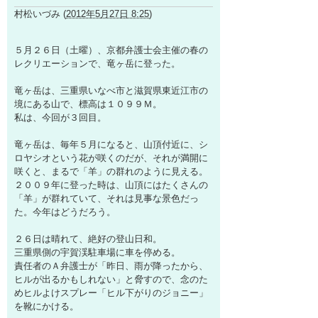
村松いづみ
(
2012年5月27日 8:25
)
５月２６日（土曜）、京都弁護士会主催の春の
レクリエーションで、竜ヶ岳に登った。
竜ヶ岳は、三重県いなべ市と滋賀県東近江市の
境にある山で、標高は１０９９Ｍ。
私は、今回が３回目。
竜ヶ岳は、毎年５月になると、山頂付近に、シ
ロヤシオという花が咲くのだが、それが満開に
咲くと、まるで「羊」の群れのように見える。
２００９年に登った時は、山頂にはたくさんの
「羊」が群れていて、それは見事な景色だっ
た。今年はどうだろう。
２６日は晴れて、絶好の登山日和。
三重県側の宇賀渓駐車場に車を停める。
責任者のＡ弁護士が「昨日、雨が降ったから、
ヒルが出るかもしれない」と脅すので、念のた
めヒルよけスプレー「ヒル下がりのジョニー」
を靴にかける。