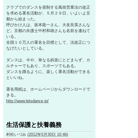
クラブでのダンスを規制する風俗営業法の改正
を求める署名活動が、５月２９日、いよいよ京
都から始まった。
呼びかけ人は、坂本龍一さん、大友良英さんな
ど。京都の弁護士中村和雄さんも名前を連ねて
いる。
全国１０万人の署名を目標として、法改正につ
なげたいとしている。
ダンスは、今や、単なる娯楽にとどまらず、カ
ルチャーでもあり、スポーツでもある。
ダンスを踊るように、楽しく署名活動ができる
といいね。
署名用紙は、ホームページからダウンロードで
きる。
http://www.letsdance.jp/
生活保護と扶養義務
村松いづみ
(
2012年5月30日 10:46
)