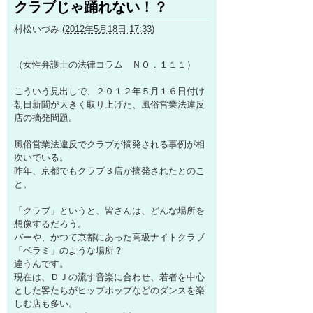
クラブじゃ踊れない！？
村松いづみ
(
2012年5月18日 17:33
)
（女性弁護士の法律コラム ＮＯ．１１１）
こういう見出しで、２０１２年５月１６日付け
朝日新聞が大きく取り上げた、風俗営業法違反
店の摘発問題。
風俗営業法違反でクラブが摘発される事例が相
次いでいる。
昨年、京都でもクラブ３店が摘発されたとのこ
と。
「クラブ」というと、皆さんは、どんな場所を
想像するだろう。
バーや、かつて京都にあった高級ナイトクラブ
「ベラミ」のような場所？
違うんです。
現在は、ＤＪの流す音楽に合わせ、若者を中心
とした客たちがヒップホップなどのダンスを楽
しむ店も多い。