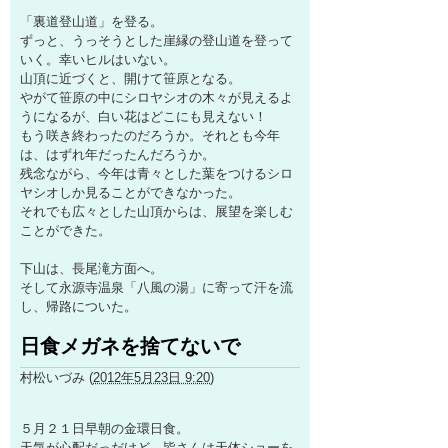
「裏道登山道」を登る。
ずっと、うっそうとした崖縁の登山道を登って
いく。幸いヒルはいない。
山頂に近づくと、開けて笹原となる。
やがて笹原の中にシロヤシオの木々が見えるよ
うになるが、白い花はどこにも見えない！
もう咲き終わったのだろうか。それとも今年
は、はずれ年だったんだろうか。
残念ながら、今年は青々とした葉をつけるシロ
ヤシオしか見ることができなかった。
それでも広々とした山頂からは、展望を楽しむ
ことができた。
下山は、長尾滝方面へ。
そして永源寺温泉「八風の湯」に寄って汗を流
し、帰路についた。
日食メガネを捨てないで
村松いづみ
(
2012年5月23日 9:20
)
５月２１日早朝の金環日食。
天気が心配だっだけど、皆さんは天体ショーを