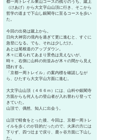
都一周トレイル東山コースの残りのうち、蹴上
（けあげ）から大文字山山頂に行き、そこから
哲学の道まで下山し銀閣寺に至るコースを歩い
た。
今回の出発は蹴上から。
日向大神宮の境内を過ぎて更に進むと、すぐに
急登になる。でも、それは少しだけ。
あとは尾根道のアップダウン。
木々に遮られてあまり景色は見えないが、
時々、右側に山科の街並みが木々の間から見え
隠れする。
「京都一周トレイル」の案内標を確認しなが
ら、ひたすら大文字山方面に進む。
大文字山山頂（４６６ｍ）には、山科や銀閣寺
方面からも何人もの登山者が入れ替わり登って
きていた。
山頂で、偶然、知人に出会う。
山頂で軽食をとった後、今回は、京都一周トレ
イルを歩くのが目的だったので、火床の方には
下りず、四つ辻まで戻り、鹿ヶ谷方面に下山し
た。