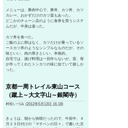
メニューは、豚肉中心で、豚丼、カツ丼、カツ
カレー。おかずだけのカツ皿もあった。
どこかのチェーン店のように食券を買うシステ
ムだが、中身は違った。
カツ丼を食べた。
ご飯の上に卵はなく、カツだけが乗っているソ
ースカツ丼のようなシンプルなものだが、その
味といい、肉の厚さといい、本格的。
自宅では、揚げ料理は一切作らないが、昔、母
が作ってくれたトンカツの味に似ていて嬉しか
った。
京都一周トレイル東山コース
（蹴上～大文字山～銀閣寺）
村松いづみ
(
2012年5月13日 16:18
)
きょうは、朝から快晴だったので、午前中、４
月２３日付けの「マチベンの日々」で書いた京