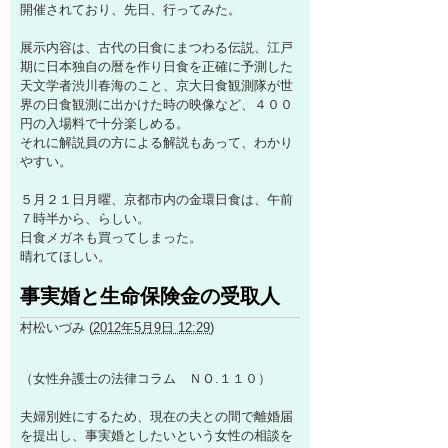
開催されており、先日、行ってみた。
展示内容は、古代の日食にまつわる伝説、江戸
期に日本独自の暦を作り日食を正確に予測した
天文学者渋川春海のこと、京大日食観測隊が世
界の日食観測に出かけた時の映像など、４００
円の入場料で十分楽しめる。
それに解説員の方による解説もあって、わかり
やすい。
５月２１日月曜、京都市内の金環日食は、午前
７時半から、らしい。
日食メガネも買ってしまった。
晴れてほしい。
事実婚と生命保険金の受取人
村松いづみ
(
2012年5月9日 12:29
)
（女性弁護士の法律コラム ＮＯ.１１０）
夫婦別姓にするため、現在の夫との間で離婚届
を提出し、事実婚としたいという女性の相談を