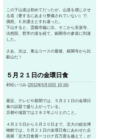
この下山道は初めてだったが、山道を感じさせ
る道（要するにあまり整備されていない）で、
偶然、Ｅ弁護士とすれ違った。
下山すると、霊鑑寺脇に出、そこから安楽寺、
法然院、哲学の道を経て、銀閣寺の参道に到達
した。
さあ、次は、東山コースの最後、銀閣寺から比
叡山だ！
５月２１日の金環日食
村松いづみ
(
2012年5月10日 10:16
)
最近、テレビや新聞では、５月２１日の金環日
食の話題で盛り上がっている。
京都や滋賀では２８２年ぶりとのこと。
４月２５日から５月２０日まで、京大の総合博
物館では、５月２１日の金環日食にあわせた企
画展「京大日食展ーコロナ百万度を越えて」が