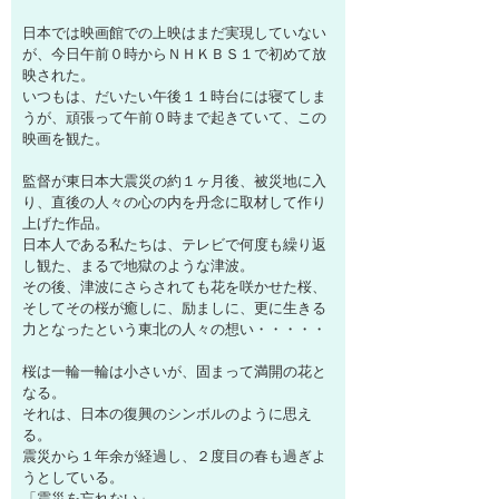
日本では映画館での上映はまだ実現していない
が、今日午前０時からＮＨＫＢＳ１で初めて放
映された。
いつもは、だいたい午後１１時台には寝てしま
うが、頑張って午前０時まで起きていて、この
映画を観た。
監督が東日本大震災の約１ヶ月後、被災地に入
り、直後の人々の心の内を丹念に取材して作り
上げた作品。
日本人である私たちは、テレビで何度も繰り返
し観た、まるで地獄のような津波。
その後、津波にさらされても花を咲かせた桜、
そしてその桜が癒しに、励ましに、更に生きる
力となったという東北の人々の想い・・・・・
桜は一輪一輪は小さいが、固まって満開の花と
なる。
それは、日本の復興のシンボルのように思え
る。
震災から１年余が経過し、２度目の春も過ぎよ
うとしている。
「震災を忘れない」