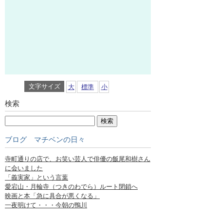
文字サイズ
大
標準
小
検索
ブログ マチベンの日々
寺町通りの店で、お笑い芸人で俳優の飯尾和樹さん
に会いました
「義実家」という言葉
愛宕山・月輪寺（つきのわでら）ルート閉鎖へ
映画と本「急に具合が悪くなる」
一夜明けて・・・今朝の鴨川