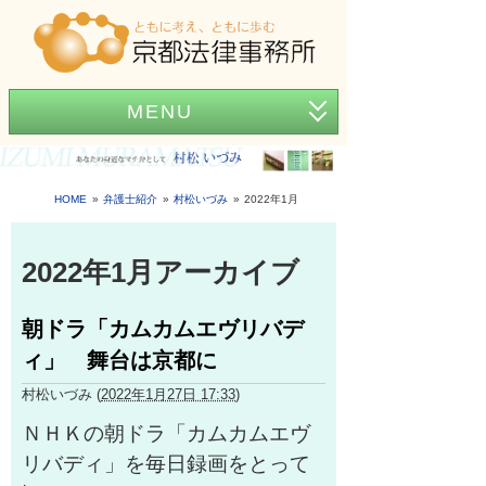
MENU
ホーム
事務所紹介
HOME
弁護士紹介
村松いづみ
2022年1月
弁護士紹介
2022年1月アーカイブ
アクセス
朝ドラ「カムカムエヴリバデ
弁護士費用
ィ」 舞台は京都に
News
村松いづみ
(
2022年1月27日 17:33
)
困ったときの法律知識
ＮＨＫの朝ドラ「カムカムエヴ
リバディ」を毎日録画をとって