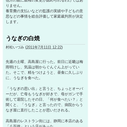
他方の親に親権の変更が認められるわけではあ
りません。
養育費の支払いなどの監護の実績や子どもの意
思などの事情を総合評価して家庭裁判所が決定
します。
うなぎの白焼
村松いづみ
(
2011年7月11日 12:22
)
先週の土曜、高島屋に行った。前日に近畿は梅
雨明けし、気温は朝からぐんぐん上がってい
た。そこで、精をつけようと、昼食に久しぶり
に、うなぎを食べた。
「うなぎの思い出」と言うと、ちょっとオーバ
ーだが、亡母もうなぎが好きで、母がガンで手
術して退院したその日、「何が食べたい？」と
聞くと、「うなぎ」と言ったので、病院からう
なぎ屋に直行したことが思いだされる。
高島屋のレストラン街には、静岡に本店のある
「八百徳」という店があった。