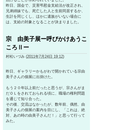
昨日、国会で、災害弔慰金支給法が改正され、
兄弟姉妹でも、死亡した人と生前同居するか、
生計を同じくし、ほかに遺族がいない場合に
は、支給の対象となることが決まりました。
宗 由美子展ー呼びかけあうこ
ころⅡー
村松いづみ
(
2011年7月24日 19:12
)
昨日、ギャラリーかもがわで開かれている宗由
美子さんの個展に出掛けた。
もう２０年以上前だったと思うが、宗さんがま
だＯＬをされておられる頃に、職場の権利問題
を通じて知り合った。
その後、交流はなかったが、数年前、偶然、由
美子さんの個展の案内を目にし、「これは、絶
対、あの時の由美子さんだ！」と思って行って
みた。