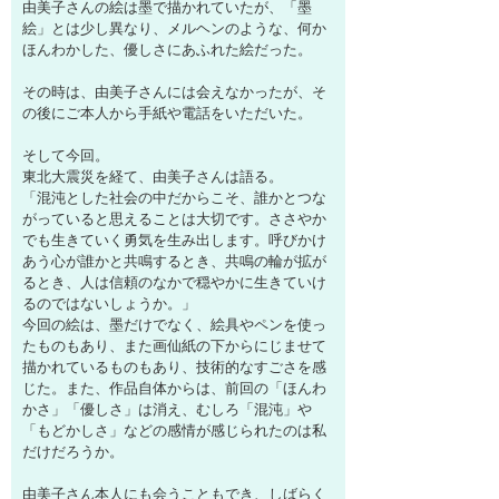
由美子さんの絵は墨で描かれていたが、「墨
絵」とは少し異なり、メルヘンのような、何か
ほんわかした、優しさにあふれた絵だった。
その時は、由美子さんには会えなかったが、そ
の後にご本人から手紙や電話をいただいた。
そして今回。
東北大震災を経て、由美子さんは語る。
「混沌とした社会の中だからこそ、誰かとつな
がっていると思えることは大切です。ささやか
でも生きていく勇気を生み出します。呼びかけ
あう心が誰かと共鳴するとき、共鳴の輪が拡が
るとき、人は信頼のなかで穏やかに生きていけ
るのではないしょうか。」
今回の絵は、墨だけでなく、絵具やペンを使っ
たものもあり、また画仙紙の下からにじませて
描かれているものもあり、技術的なすごさを感
じた。また、作品自体からは、前回の「ほんわ
かさ」「優しさ」は消え、むしろ「混沌」や
「もどかしさ」などの感情が感じられたのは私
だけだろうか。
由美子さん本人にも会うこともでき、しばらく