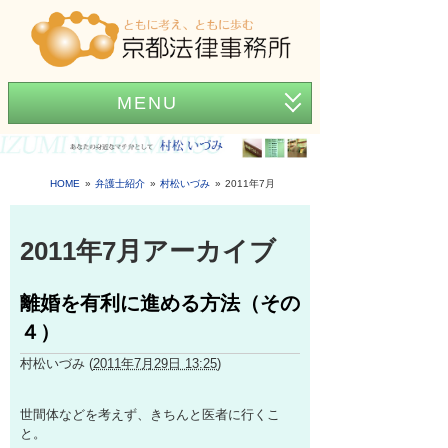
MENU
ホーム
事務所紹介
HOME
弁護士紹介
村松いづみ
2011年7月
弁護士紹介
2011年7月アーカイブ
アクセス
離婚を有利に進める方法（その
弁護士費用
４）
News
村松いづみ
(
2011年7月29日 13:25
)
困ったときの法律知識
世間体などを考えず、きちんと医者に行くこ
と。