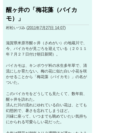
醒ヶ井の「梅花藻（バイカ
モ）」
村松いづみ
(
2011年7月27日 14:07
)
滋賀県米原市醒ヶ井（さめがい）の地蔵川で、
今、バイカモが見ごろを迎えている（２０１１
年７月２７日付け朝日新聞）。
バイカモは、キンポウゲ科の水生多年草で、清
流にしか育たない。梅の花に似た白い小花を咲
かせることから「梅花藻（バイカモ）」の名が
ついた。
このバイカモをどうしても見たくて、数年前、
醒ヶ井を訪れた。
済んだ川の流れにゆれている白い花は、とても
幻想的で、暑さを忘れてしまうほど。
川縁に座って、いつまでも眺めていたい気持ち
にかられる可愛らしい花だった。