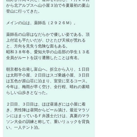
から北アルプスへ山小屋３泊で今夏最初の夏山
登山に行ってきた。
メインの山は、薬師岳（２９２６Ｍ）。
薬師岳の山容はなだらかで優しい姿である。頂
上付近も平たいだが、ひとたび天候が荒れる
と、方向を見失う危険な面もある。
昭和３８年冬、愛知大学の山岳部の学生１３名
全員がルートを誤り遭難したことは有名。
朝京都を出発し富山へ。折立から入り、１日目
は太郎平小屋、２日目はスゴ乗越小屋、３日目
は五色が原山荘に泊まり、室堂に至るコース。
今年は、梅雨が早く空け、全行程、晴れの素晴
らしい山歩きとなった。
２日目、３日目は、ほぼ昼過ぎには小屋に着
き、男性陣は昼間からビール漬け。最近マラソ
ンにはまっているＦ弁護士だけは、真夏のマラ
ソン大会の訓練と称して、重いリュックを背負
い、一人テント泊。