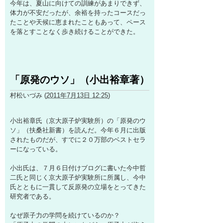
今年は、夏山に向けての訓練があまりできず、
体力が不安だったが、余裕を持ったコースだっ
たことや天候に恵まれたこともあって、ペース
を落とすことなく歩き続けることができた。
「原発のウソ」（小出裕章著）
村松いづみ
(
2011年7月13日 12:25
)
小出裕章氏（京大原子炉実験所）の「原発のウ
ソ」（扶桑社新書）を読んだ。今年６月に出版
されたものだが、すでに２０万部のベストセラ
ーになっている。
小出氏は、７月６日付けブログに書いた今中哲
二氏と同じく京大原子炉実験所に所属し、今中
氏とともに一貫して反原発の立場をとってきた
研究者である。
なぜ原子力の学問を続けているのか？