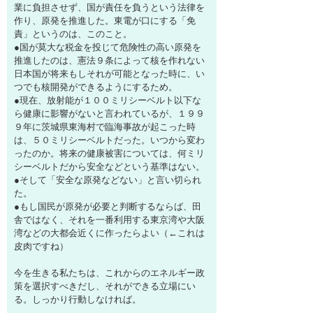
業に負担させず、国が責任を負うという法律を
作り、原発を推進した。東電が口にする「免
責」というのは、このこと。
●国が莫大な税金を投じて危険性の高い原発を
推進したのは、憲法９条によって核を作れない
日本国が将来もしそれが可能となった時に、い
つでも核開発ができるようにするため。
●現在、放射能が１００ミリシーベルト以下な
ら健康に影響がないと言われているが、１９９
９年に茨城県東海村で臨海事故が起こった時
は、５０ミリシーベルトだった。いつから変わ
ったのか。将来の健康被害については、何ミリ
シーベルトだから安全などという基準はない。
●そして「安全な原発などない」と言い切られ
た。
●もし国民が原発が必要と判断するならば、田
舎ではなく、それを一番利用する東京湾や大阪
湾などの大都会近くに作ったらよい（←これは
皮肉ですね）
今を生きる私たちは、これからのエネルギー政
策を選択すべきだし、それができる立場にい
る。しっかり行動しなければ。