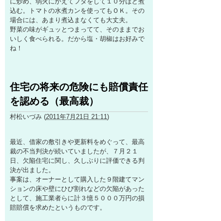
に炒め、弱火にかえてフタをして１０分ほど煮
込む。トマトの水煮カンを使ってもＯＫ。その
場合には、あまり煮込まなくても大丈夫。
野菜の味がギュッとつまってて、そのままでお
いしく食べられる。だから塩・胡椒はお好みで
ね！
住宅の将来の危険にも賠償責任
を認める（最高裁）
村松いづみ
(
2011年7月21日 21:11
)
最近、借家の敷引きや更新料をめぐって、最高
裁の不当判決が続いていましたが、７月２１
日、欠陥住宅に関し、久しぶりに評価できる判
決が出ました。
事案は、オーナーとして購入した９階建てマン
ションの床や壁にひび割れなどの欠陥があった
として、施工業者らに計３憶５０００万円の損
賠賠償を求めたというものです。