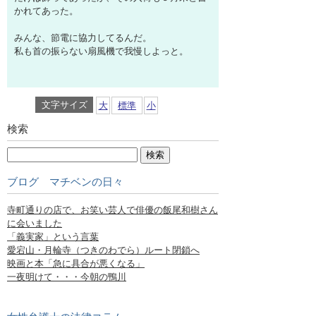
かれてあった。
みんな、節電に協力してるんだ。
私も首の振らない扇風機で我慢しよっと。
文字サイズ
大
標準
小
検索
ブログ マチベンの日々
寺町通りの店で、お笑い芸人で俳優の飯尾和樹さん
に会いました
「義実家」という言葉
愛宕山・月輪寺（つきのわでら）ルート閉鎖へ
映画と本「急に具合が悪くなる」
一夜明けて・・・今朝の鴨川