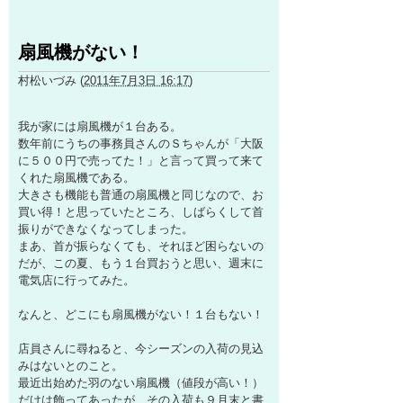
扇風機がない！
村松いづみ
(
2011年7月3日 16:17
)
我が家には扇風機が１台ある。
数年前にうちの事務員さんのＳちゃんが「大阪
に５００円で売ってた！」と言って買って来て
くれた扇風機である。
大きさも機能も普通の扇風機と同じなので、お
買い得！と思っていたところ、しばらくして首
振りができなくなってしまった。
まあ、首が振らなくても、それほど困らないの
だが、この夏、もう１台買おうと思い、週末に
電気店に行ってみた。
なんと、どこにも扇風機がない！１台もない！
店員さんに尋ねると、今シーズンの入荷の見込
みはないとのこと。
最近出始めた羽のない扇風機（値段が高い！）
だけは飾ってあったが、その入荷も９月末と書