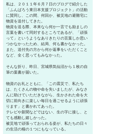
私は、２０１１年６月７日のブログで紹介した
「ふんばろう東日本支援プロジェクト」の活動
に賛同し、この間、何回か、被災地の避難宅に
物資を送付してきた。
物資を送る際、本来なら何か一言でも励ましの
言葉を書いて同封するところであるが、「頑張
って」というようなありきたりの言葉しか思い
つかなかったため、結局、何も書かなかった。
また、送付先の方から何か返事をいただくこと
など、全く思ってもみなかった。
そんな折り、昨日、宮城県気仙沼から１枚の自
筆の葉書が届いた。
物資のお礼とともに、「この震災で、私たち
は、たくさんの物や命を失いましたが、みなさ
んに助けていただきながら、生かされた命を大
切に前向きに楽しい毎日を過ごせるように頑張
ります」と書かれてあった。
テレビや新聞などではない、生の字に接し、と
ても感動し嬉しかった。
被災地で頑張っておられる姿が、私たちの日々
の生活の糧の１つにもなっている。