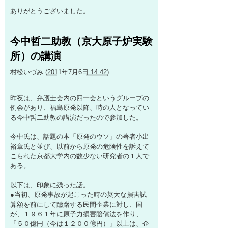
ありがとうございました。
今中哲二助教（京大原子炉実験
所）の講演
村松いづみ
(
2011年7月6日 14:42
)
昨夜は、弁護士会内の四一会というグループの
例会があり、福島原発以降、時の人となってい
る今中哲二助教の講演だったので参加した。
今中氏は、話題の本「原発のウソ」の著者小出
裕章氏と並び、以前から原発の危険性を訴えて
こられた京都大学内の数少ない研究者の１人で
ある。
以下は、印象に残った話。
●当初、原発事故が起こった時の莫大な損害試
算額を前にして躊躇する民間企業に対し、国
が、１９６１年に原子力損害賠償法を作り、
「５０億円（今は１２００億円）」以上は、企