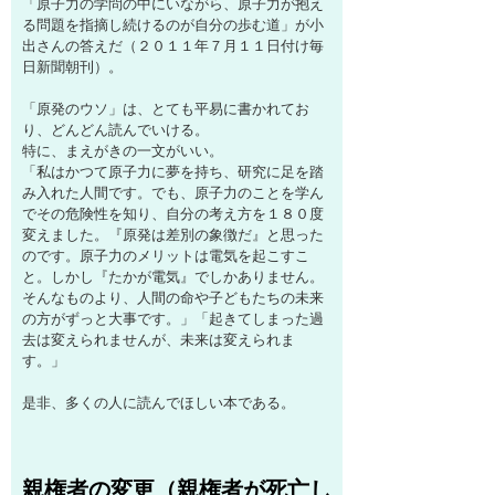
「原子力の学問の中にいながら、原子力が抱え
る問題を指摘し続けるのが自分の歩む道」が小
出さんの答えだ（２０１１年７月１１日付け毎
日新聞朝刊）。
「原発のウソ」は、とても平易に書かれてお
り、どんどん読んでいける。
特に、まえがきの一文がいい。
「私はかつて原子力に夢を持ち、研究に足を踏
み入れた人間です。でも、原子力のことを学ん
でその危険性を知り、自分の考え方を１８０度
変えました。『原発は差別の象徴だ』と思った
のです。原子力のメリットは電気を起こすこ
と。しかし『たかが電気』でしかありません。
そんなものより、人間の命や子どもたちの未来
の方がずっと大事です。」「起きてしまった過
去は変えられませんが、未来は変えられま
す。」
是非、多くの人に読んでほしい本である。
親権者の変更（親権者が死亡し