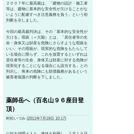
２００７年に最高裁は、「建物の設計・施工者
等は、建物に基本的な安全性が欠けることがな
いように配慮すべき注意義務を負う」という初
判断を示しました。
今回の最高裁判決は、その「基本的な安全性が
欠ける」瑕疵（＝欠陥）とは、「居住者等の生
命・身体又は財産を危険にさらすような瑕疵を
いい、その瑕疵が、現実的な危険をもたらして
いる場合に限らず、これを放置するといずれは
居住者等の生命、身体又は財産に対する危険が
現実化することになる場合にも該当する」との
判示し、将来の危険にも賠償義務があるという
被害者保護の判断を下しました。
薬師岳へ（百名山９６座目登
頂）
村松いづみ
(
2011年7月19日 10:17
)
山好き仲間４人と、連休を利用し、７月１５日