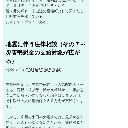
今年は開花が例年より２週間ほど遅かったよう
で、８月後半ごろまで見ごろという。
醒ヶ井の町も、中山道の宿場町として栄えた古
い町並みを残している。
おすすめスポットである。
地震に伴う法律相談（その７～
災害弔慰金の支給対象が広が
る）
村松いづみ
(
2011年7月26日 9:44
)
災害弔慰金は、災害で死亡した人の配偶者・子
ども・両親・祖父母・孫が支給対象で、家計を
支えている人が亡くなった場合は５００万円、
それ以外の人の場合は２５０万円が支給されま
す。
しかし、今回の東日本大震災では、兄弟姉妹を
亡くした人も少なくないことから、支給対象を
広げることが求められていました。