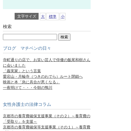
文字サイズ
大
標準
小
検索
ブログ マチベンの日々
寺町通りの店で、お笑い芸人で俳優の飯尾和樹さん
に会いました
「義実家」という言葉
愛宕山・月輪寺（つきのわでら）ルート閉鎖へ
映画と本「急に具合が悪くなる」
一夜明けて・・・今朝の鴨川
女性弁護士の法律コラム
京都市の養育費確保支援事業（その２）～養育費の
「受取り」を支援～
京都市の養育費確保等支援事業（その１）～養育費