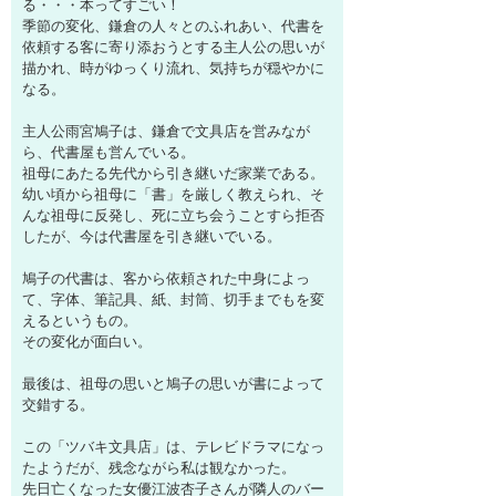
る・・・本ってすごい！
季節の変化、鎌倉の人々とのふれあい、代書を
依頼する客に寄り添おうとする主人公の思いが
描かれ、時がゆっくり流れ、気持ちが穏やかに
なる。
主人公雨宮鳩子は、鎌倉で文具店を営みなが
ら、代書屋も営んでいる。
祖母にあたる先代から引き継いだ家業である。
幼い頃から祖母に「書」を厳しく教えられ、そ
んな祖母に反発し、死に立ち会うことすら拒否
したが、今は代書屋を引き継いでいる。
鳩子の代書は、客から依頼された中身によっ
て、字体、筆記具、紙、封筒、切手までもを変
えるというもの。
その変化が面白い。
最後は、祖母の思いと鳩子の思いが書によって
交錯する。
この「ツバキ文具店」は、テレビドラマになっ
たようだが、残念ながら私は観なかった。
先日亡くなった女優江波杏子さんが隣人のバー