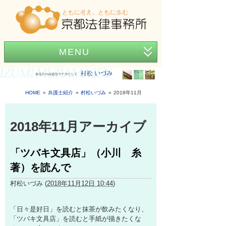
MENU
ホーム
事務所紹介
HOME
弁護士紹介
村松いづみ
2018年11月
弁護士紹介
2018年11月アーカイブ
アクセス
「ツバキ文具店」（小川 糸
弁護士費用
著）を読んで
News
村松いづみ
(
2018年11月12日 10:44
)
困ったときの法律知識
「日々是好日」を読むと抹茶が飲みたくなり、
「ツバキ文具店」を読むと手紙が描きたくな