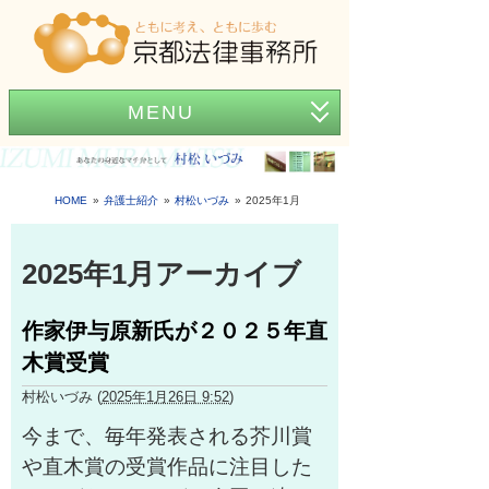
MENU
ホーム
事務所紹介
HOME
弁護士紹介
村松いづみ
2025年1月
弁護士紹介
2025年1月アーカイブ
アクセス
作家伊与原新氏が２０２５年直
弁護士費用
木賞受賞
News
村松いづみ
(
2025年1月26日 9:52
)
困ったときの法律知識
今まで、毎年発表される芥川賞
や直木賞の受賞作品に注目した