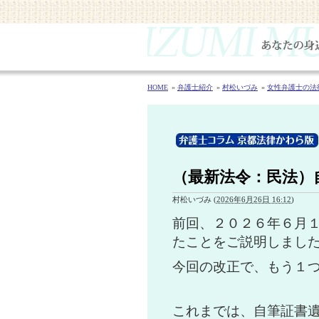
HOME
弁護士紹介
村松いづみ
女性弁護士の法
（最新法令：民法）
村松いづみ
(
2026年6月26日 16:12
)
前回、２０２６年６月
たことをご説明しまし
今回の改正で、もう１
これまでは、自筆証書