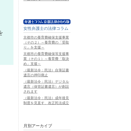
女性弁護士の法律コラム
を
京都市の養育費確保支援事業
（その２）～養育費の「受取
り」を支援～
京都市の養育費確保等支援事
業（その１）～養育費「取決
め」支援～
（最新法令：民法）自筆証書
遺言の押印廃止
（最新法令：民法）デジタル
遺言（保管証書遺言）が創設
されます
（最新法令：民法）成年後見
制度を見直す、改正民法成立
月別アーカイブ