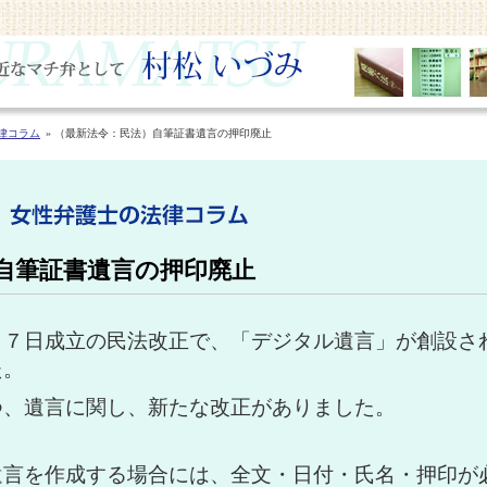
律コラム
（最新法令：民法）自筆証書遺言の押印廃止
自筆証書遺言の押印廃止
１７日成立の民法改正で、「デジタル遺言」が創設さ
た。
つ、遺言に関し、新たな改正がありました。
遺言を作成する場合には、全文・日付・氏名・押印が