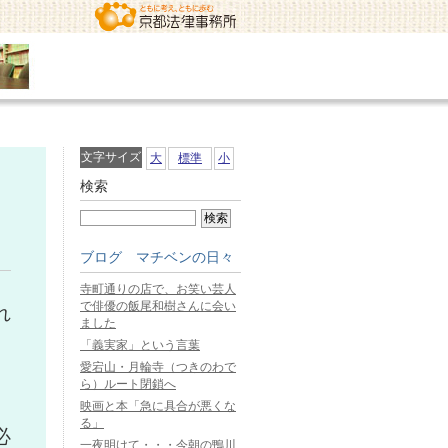
文字サイズ
大
標準
小
検索
ブログ マチベンの日々
寺町通りの店で、お笑い芸人
で俳優の飯尾和樹さんに会い
れ
ました
「義実家」という言葉
愛宕山・月輪寺（つきのわで
ら）ルート閉鎖へ
映画と本「急に具合が悪くな
る」
必
一夜明けて・・・今朝の鴨川