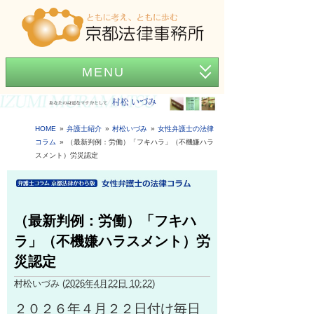
MENU
ホーム
事務所紹介
HOME
弁護士紹介
村松いづみ
女性弁護士の法律
コラム
（最新判例：労働）「フキハラ」（不機嫌ハラ
弁護士紹介
スメント）労災認定
アクセス
弁護士費用
（最新判例：労働）「フキハ
ラ」（不機嫌ハラスメント）労
News
災認定
困ったときの法律知識
村松いづみ
(
2026年4月22日 10:22
)
２０２６年４月２２日付け毎日