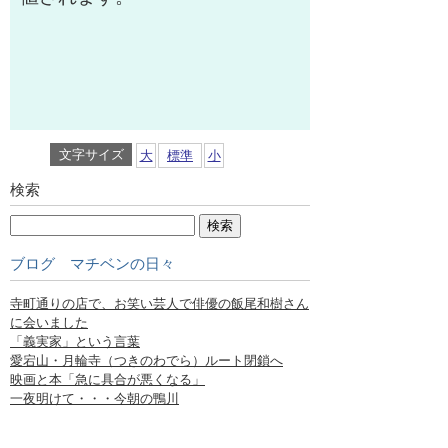
文字サイズ
大
標準
小
検索
ブログ マチベンの日々
寺町通りの店で、お笑い芸人で俳優の飯尾和樹さん
に会いました
「義実家」という言葉
愛宕山・月輪寺（つきのわでら）ルート閉鎖へ
映画と本「急に具合が悪くなる」
一夜明けて・・・今朝の鴨川