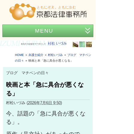
MENU
ホーム
事務所紹介
HOME
弁護士紹介
村松いづみ
ブログ マチベン
の日々
映画と本「急に具合が悪くなる」
弁護士紹介
ブログ マチベンの日々
アクセス
映画と本「急に具合が悪くな
弁護士費用
る」
News
村松いづみ
(
2026年7月6日 9:50
)
今、話題の「急に具合が悪くな
困ったときの法律知識
る」。