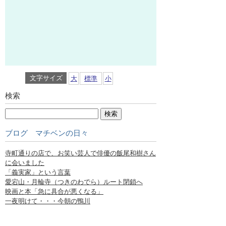
文字サイズ
大
標準
小
検索
ブログ マチベンの日々
寺町通りの店で、お笑い芸人で俳優の飯尾和樹さん
に会いました
「義実家」という言葉
愛宕山・月輪寺（つきのわでら）ルート閉鎖へ
映画と本「急に具合が悪くなる」
一夜明けて・・・今朝の鴨川