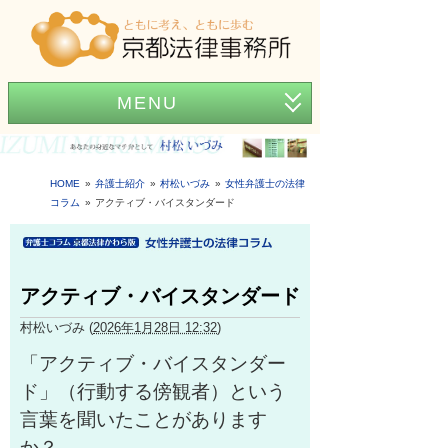
MENU
ホーム
事務所紹介
HOME
弁護士紹介
村松いづみ
女性弁護士の法律
コラム
アクティブ・バイスタンダード
弁護士紹介
アクセス
アクティブ・バイスタンダード
弁護士費用
村松いづみ
(
2026年1月28日 12:32
)
News
「アクティブ・バイスタンダー
困ったときの法律知識
ド」（行動する傍観者）という
言葉を聞いたことがあります
か？