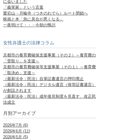
に会いました
「義実家」という言葉
愛宕山・月輪寺（つきのわでら）ルート閉鎖へ
映画と本「急に具合が悪くなる」
一夜明けて・・・今朝の鴨川
女性弁護士の法律コラム
京都市の養育費確保支援事業（その２）～養育費の
「受取り」を支援～
京都市の養育費確保等支援事業（その１）～養育費
「取決め」支援～
（最新法令：民法）自筆証書遺言の押印廃止
（最新法令：民法）デジタル遺言（保管証書遺言）
が創設されます
（最新法令：民法）成年後見制度を見直す、改正民
法成立
月別アーカイブ
2026年7月 (6)
2026年6月 (11)
2026年5月 (5)