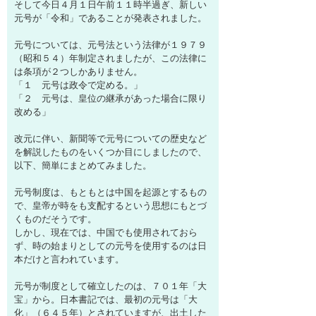
そして今日４月１日午前１１時半過ぎ、新しい
元号が「令和」であることが発表されました。
元号については、元号法という法律が１９７９
（昭和５４）年制定されましたが、この法律に
は条項が２つしかありません。
「１ 元号は政令で定める。」
「２ 元号は、皇位の継承があった場合に限り
改める」
改元に伴い、新聞等で元号についての歴史など
を解説したものをいくつか目にしましたので、
以下、簡単にまとめてみました。
元号制度は、もともとは中国を起源とするもの
で、皇帝が時をも支配するという思想にもとづ
くものだそうです。
しかし、現在では、中国でも使用されておら
ず、時の始まりとしての元号を使用するのは日
本だけと言われています。
元号が制度として確立したのは、７０１年「大
宝」から。日本書記では、最初の元号は「大
化」（６４５年）とされていますが、出土した