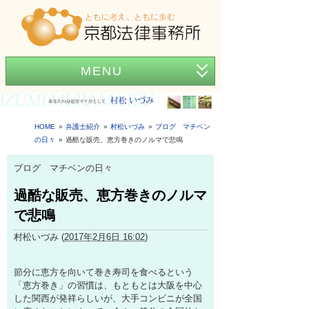
MENU
ホーム
事務所紹介
HOME
弁護士紹介
村松いづみ
ブログ マチベン
の日々
過酷な販売、恵方巻きのノルマで悲鳴
弁護士紹介
ブログ マチベンの日々
アクセス
過酷な販売、恵方巻きのノルマ
弁護士費用
で悲鳴
News
村松いづみ
(
2017年2月6日 16:02
)
困ったときの法律知識
節分に恵方を向いて巻き寿司を食べるという
「恵方巻き」の習慣は、もともとは大阪を中心
した関西が発祥らしいが、大手コンビニが全国