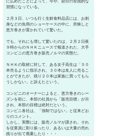
に広めたことによって、今や、節分の全国的な
習慣になっている。
２月３日、いつも行く生鮮食料品店には、お刺
身などの魚用のショーケースの中に、所狭しと
恵方巻きが置かれていて驚いた。
でも、それにも増して驚いたのは、２月２日夜
９時からのＮＨＫニュースで報道された、大手
コンビニの恵方巻き販売ノルマの実態だ。
ＮＨＫの取材に対して、ある女子高生は「５０
本売るように指示され、３０本は友人に売るこ
とができたが、残り２０本は家族に買ってもら
うしかない」と訴えたという。
コンビニのオーナーによると、恵方巻きのシー
ズンを前に、本部の社員から「販売目標」が示
され、本部の目標は絶対だという。
コンビニ各社は、「強制ではない」と従来どお
りのコメント。
しかし、実際には、販売ノルマが課され、それ
を従業員に割り振ったり、あるいは大量の売れ
残りが出て廃棄したり・・・