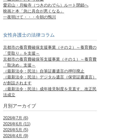
愛宕山・月輪寺（つきのわでら）ルート閉鎖へ
映画と本「急に具合が悪くなる」
一夜明けて・・・今朝の鴨川
女性弁護士の法律コラム
京都市の養育費確保支援事業（その２）～養育費の
「受取り」を支援～
京都市の養育費確保等支援事業（その１）～養育費
「取決め」支援～
（最新法令：民法）自筆証書遺言の押印廃止
（最新法令：民法）デジタル遺言（保管証書遺言）
が創設されます
（最新法令：民法）成年後見制度を見直す、改正民
法成立
月別アーカイブ
2026年7月 (6)
2026年6月 (11)
2026年5月 (5)
2026年4月 (9)