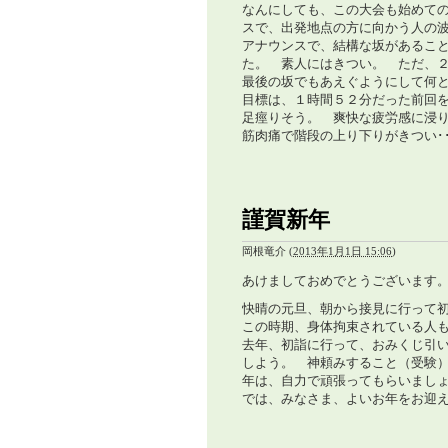
なんにしても、この大会も始めて
スで、出発地点の方に向かう人の
アナウンスで、結構な坂があるこ
た。 素人にはきつい。 ただ、
最後の坂でもあえぐようにして何と
目標は、１時間５２分だった前回
足痙りそう。 爽快な疲労感に浸
筋肉痛で階段の上り下りがきつい･･
謹賀新年
岡根竜介
(
2013年1月1日 15:06
)
あけましておめでとうございます
快晴の元旦、朝から接見に行って
この時期、身体拘束されている人も
去年、初詣に行って、おみくじ引
しよう。 神頼みすること（受験
年は、自力で頑張ってもらいまし
では、みなさま、よいお年をお迎