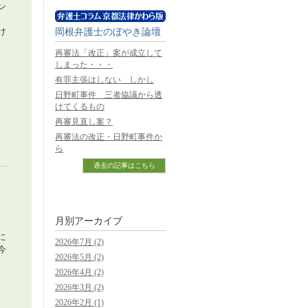
ン
岡根弁護士のぼやき論壇
け
再審法「改正」案が成立して
しまった・・・
有罪主張はしない しかし
日野町事件 三者協議から透
けてくるもの
再審見直し案？
再審法の改正・日野町事件か
ら
過去の記事はこちら
月別アーカイブ
に
2026年7月 (2)
今
2026年5月 (2)
2026年4月 (2)
2026年3月 (2)
2026年2月 (1)