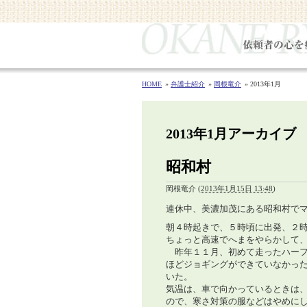
HOME
弁護士紹介
岡根竜介
2013年1月
2013年1月アーカイブ
昭和村
岡根竜介
(
2013年1月15日 13:48
)
連休中、美濃加茂にある昭和村で
朝４時起きで、５時頃に出発、２
ちょっと高速でへまをやらかして
昨年１１月、初めて走ったハーフ
ほどジョギングができていなかっ
いた。
気温は、車で向かっているときは
ので、寒さ対策の服などはやめに