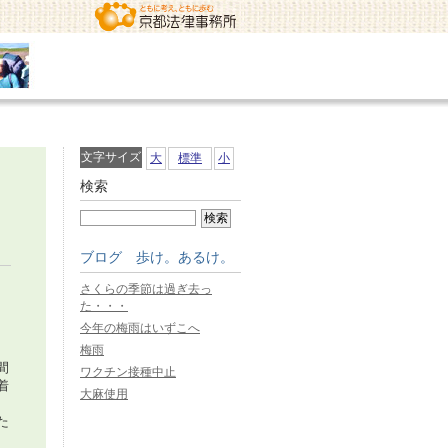
文字サイズ
大
標準
小
検索
ブログ 歩け。あるけ。
さくらの季節は過ぎ去っ
た・・・
今年の梅雨はいずこへ
梅雨
間
ワクチン接種中止
着
大麻使用
た