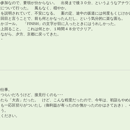
の参加なので、要領が分からない。 出発まで後３０分、というようなアナウ
波について行った。 風もなく、穏やか。
とを説明されていて、不安になる。 案の定、途中の坂道には何度もくじけか
２回目と言うことで、前も何とかなったんだし、という気分的に楽な面も。
かゴール。 「FINISH」の文字が目に入ったときにはうれしかった。
を上回ること。 これは何とか、１時間４８分でクリア。
りながら、夕方、京都に戻ってきた。
･
。
初仕事。
つらいだろうけど、接見行くのも･･･
いたら「大吉」だった。 けど、こんな程度だったので、今年は、初詣もやめ
）も一応区切りがついたし（御利益が有ったのか無かったのかはさておき）、
ょう。
えください。