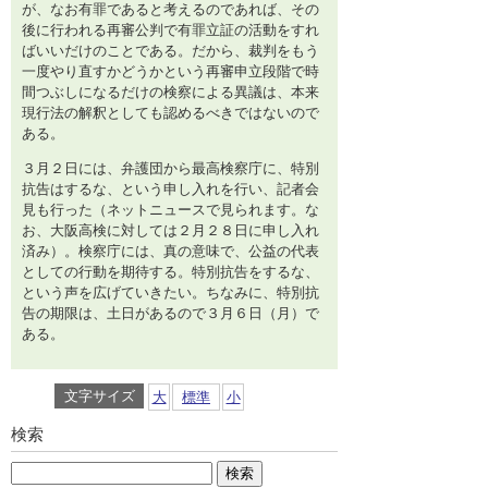
が、なお有罪であると考えるのであれば、その
後に行われる再審公判で有罪立証の活動をすれ
ばいいだけのことである。だから、裁判をもう
一度やり直すかどうかという再審申立段階で時
間つぶしになるだけの検察による異議は、本来
現行法の解釈としても認めるべきではないので
ある。
３月２日には、弁護団から最高検察庁に、特別
抗告はするな、という申し入れを行い、記者会
見も行った（ネットニュースで見られます。な
お、大阪高検に対しては２月２８日に申し入れ
済み）。検察庁には、真の意味で、公益の代表
としての行動を期待する。特別抗告をするな、
という声を広げていきたい。ちなみに、特別抗
告の期限は、土日があるので３月６日（月）で
ある。
文字サイズ
大
標準
小
検索