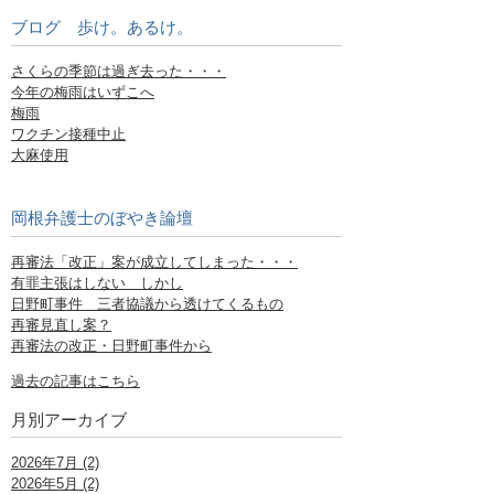
ブログ 歩け。あるけ。
さくらの季節は過ぎ去った・・・
今年の梅雨はいずこへ
梅雨
ワクチン接種中止
大麻使用
岡根弁護士のぼやき論壇
再審法「改正」案が成立してしまった・・・
有罪主張はしない しかし
日野町事件 三者協議から透けてくるもの
再審見直し案？
再審法の改正・日野町事件から
過去の記事はこちら
月別アーカイブ
2026年7月 (2)
2026年5月 (2)