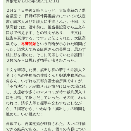
岡根竜介
(
2023年3月3日 13:11
)
２月２７日午後２時ちょうど、大阪高裁の７階
会議室で、日野町事件再審請求についての決定
書が請求人及び弁護人に手渡された。今回、大
阪高裁では、渡す前に、担当書記官から主文を
口頭で伝えます、との説明があり、「主文は、
抗告を棄却する、です」と伝えられた。大阪高
裁でも、
再審開始
という判断が示された瞬間だ
った。請求人である阪原さんの長男は、思わず
机に顔を埋めた。そこに同席していた弁護団１
０数名からは思わず拍手が沸き起こった。
主文を確認した後、旗出し役の若手の弁護人２
名（うちの事務所の佐藤くんと御池事務所の三
角さん、いずれも京都弁護士会所属です）が、
「不当決定」と記載された旗だけはその場に残
し、支援者や多くのマスコミが待つ裁判所入り
口を目指して駆けだしていった。その間、われ
われは、請求人等と握手を交わすなどしなが
ら、７階窓から、いわゆる「旗出し」の瞬間を
眺めた。いい眺めだ！
高裁でも、再審開始が維持された。大いに評価
できる結果である。（まあ、個々の内容につい