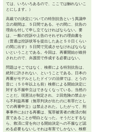
ては、いろいろあるので、ここでは触れないこ
とにします。）
高裁での決定についての特別抗告という異議申
立の期間は、５日間である。その間に、抗告の
理由も付して申し立てなければならない。要
は、一般の控訴や上告のそれぞれの理由書を
（普通は控訴状等を提出したあと５０日くらい
の間に出す）５日間で完成させなければならな
いということである。今回は、再審開始が維持
されたので、弁護団で作成する必要はない。
問題はそこではなく、検察による特別抗告は、
絶対に許されない、ということである。日本の
再審がモデルとしたドイツの法律では、とうの
昔に（５０年以上も前）検察による開始決定に
対する不服申立はできなくなっている。当然の
ことだ。現憲法が制定され、２回危険の禁止か
ら不利益再審（無罪判決が出たのに有罪だとし
ての再審申立）は禁止された。したがって、刑
事事件における再審は、冤罪被害者の救済の制
度であることが明白となった。そうだとするな
ら、救済に背を向ける開始決定への不服など認
める必要もないしそれは有害でしかない。検察