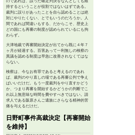
のであれば、誤った確定判決をなんとしても維
持するということが役割ではないはずである。
裁判に誤りがあったことを自ら認めることは絶
対にやりたくない、とでもいうのだろうか。人
間であれば間違いもする、だからこそ、歴史上
どの国にも再審の制度が認められているにも拘
わらず。
大津地裁で再審開始決定が出てから既に４年７
ヶ月が経過する。百害あって一利無しの検察の
異議を認める制度は早急に改善されなくてはな
らない。
検察は、今なお有罪であると考えるのであれ
ば、裁判のやり直しの場である再審公判で争え
ばいいだけだ。もう一度裁判をやり直すかどう
か、つまり再審を開始するかどうかの判断でこ
れ以上無意味な時間を費やすべきではない。請
求人である阪原さんご遺族にさらなる精神的苦
痛を与えるだけだ。
日野町事件高裁決定【再審開始
を維持】