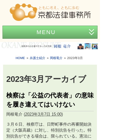
MENU
ホーム
事務所紹介
HOME
弁護士紹介
岡根竜介
2023年3月
弁護士紹介
2023年3月アーカイブ
アクセス
検察は「公益の代表者」の意味
弁護士費用
を履き違えてはいけない
News
岡根竜介
(
2023年3月7日 15:00
)
困ったときの法律知識
３月６日、検察庁は、日野町事件の再審開始決
定（大阪高裁）に対し、特別抗告を行った。特
別抗告ができる場合は、限られている。憲法に