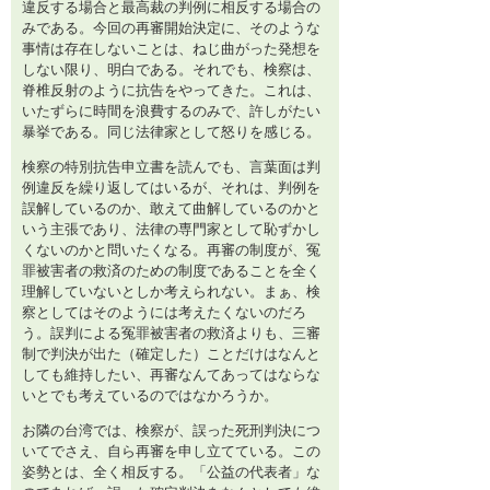
違反する場合と最高裁の判例に相反する場合の
みである。今回の再審開始決定に、そのような
事情は存在しないことは、ねじ曲がった発想を
しない限り、明白である。それでも、検察は、
脊椎反射のように抗告をやってきた。これは、
いたずらに時間を浪費するのみで、許しがたい
暴挙である。同じ法律家として怒りを感じる。
検察の特別抗告申立書を読んでも、言葉面は判
例違反を繰り返してはいるが、それは、判例を
誤解しているのか、敢えて曲解しているのかと
いう主張であり、法律の専門家として恥ずかし
くないのかと問いたくなる。再審の制度が、冤
罪被害者の救済のための制度であることを全く
理解していないとしか考えられない。まぁ、検
察としてはそのようには考えたくないのだろ
う。誤判による冤罪被害者の救済よりも、三審
制で判決が出た（確定した）ことだけはなんと
しても維持したい、再審なんてあってはならな
いとでも考えているのではなかろうか。
お隣の台湾では、検察が、誤った死刑判決につ
いてでさえ、自ら再審を申し立てている。この
姿勢とは、全く相反する。「公益の代表者」な