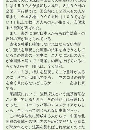
山公園での安保法案今国会での制定NO！の集会
には４５００人が参加し大成功。８月３０日の
全国一斉行動では、国会前に１２万人もの人が
集まり、全国各地１０００カ所（１００ではな
い！）以上で数十万人もの人が集まり、安保法
案の廃案が叫ばれた。
また、海外に住む日本人からも戦争法案への
反対の声が届けられている。
憲法を尊重し擁護しなければならない内閣
が、憲法を無視した違憲の法案を通そうとして
いるこの国家の一大事に、こんなに沢山の人々
が全国津々浦々で「廃案」の声を上げているに
もかかわらず、NHKは、全く無視。
マスコミは、権力を監視してこそ意味がある
のに、さすがはNHKである。 マスコミの役割
を全く果たさないどころか・・・ あきれ果
てる。
衆議院において、強行採決という無茶苦茶な
ことをしているときも、その時だけは報道しな
かった。 ヨーロッパ等のマスメディアからし
たら、全くもって信じられない事態だろう。
この戦争法制に賛成する人からは、中国や北
朝鮮の脅威への抑止力のため必要だという意見
が聞かれるが、法案を見ればこれが全くのでた