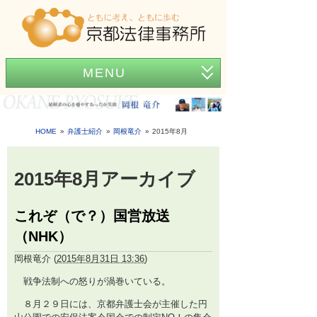
MENU
ホーム
事務所紹介
HOME
弁護士紹介
岡根竜介
2015年8月
弁護士紹介
2015年8月アーカイブ
アクセス
これぞ（で？）国営放送
弁護士費用
（NHK）
News
岡根竜介
(
2015年8月31日 13:36
)
困ったときの法律知識
戦争法制への怒りが渦巻いている。
８月２９日には、京都弁護士会が主催した円