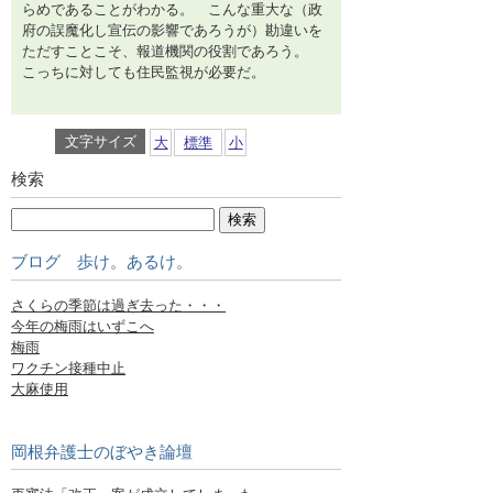
らめであることがわかる。 こんな重大な（政
府の誤魔化し宣伝の影響であろうが）勘違いを
ただすことこそ、報道機関の役割であろう。
こっちに対しても住民監視が必要だ。
文字サイズ
大
標準
小
検索
ブログ 歩け。あるけ。
さくらの季節は過ぎ去った・・・
今年の梅雨はいずこへ
梅雨
ワクチン接種中止
大麻使用
岡根弁護士のぼやき論壇