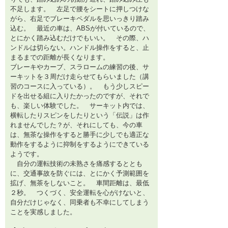
不足します。 左足で腰をシートに押しつけな
がら、右足でブレーキペダルを思いっきり踏み
込む。 最近の車は、ABSが付いているので、
とにかく踏み込むだけでもいい。 その際、ハ
ンドルは切らない。ハンドル操作をすると、止
まるまでの距離が長くなります。
ブレーキやカーブ、スラロームの練習の後、サ
ーキットを３周だけ走らせてもらいました（講
習のコースに入っている）。 もう少しスピー
ドを出せる組に入りたかったのですが、それで
も、楽しい体験でした。 サーキット内では、
横転したりスピンをしたりという「伝説」は作
れませんでした？が、それにしても、今の車
は、無茶な操作をすると勝手に少しでも適正な
動作をするように抑制をするようにできている
ようです。
自分の運転技術の未熟さを痛感するととも
に、交通事故を防ぐには、とにかく予測範囲を
拡げ、無茶をしないこと。 車間距離は、最低
２秒。 つくづく、安全運転を心がけないと、
自分だけじゃなく、同乗者も不幸にしてしまう
ことを実感しました。