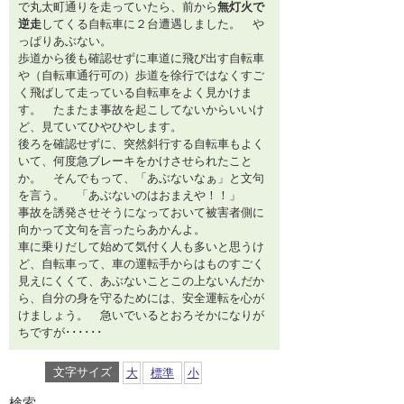
で丸太町通りを走っていたら、前から
無灯火で
逆走
してくる自転車に２台遭遇しました。 や
っぱりあぶない。
歩道から後も確認せずに車道に飛び出す自転車
や（自転車通行可の）歩道を徐行ではなくすご
く飛ばして走っている自転車をよく見かけま
す。 たまたま事故を起こしてないからいいけ
ど、見ていてひやひやします。
後ろを確認せずに、突然斜行する自転車もよく
いて、何度急ブレーキをかけさせられたこと
か。 そんでもって、「あぶないなぁ」と文句
を言う。 「あぶないのはおまえや！！」
事故を誘発させそうになっておいて被害者側に
向かって文句を言ったらあかんよ。
車に乗りだして始めて気付く人も多いと思うけ
ど、自転車って、車の運転手からはものすごく
見えにくくて、あぶないことこの上ないんだか
ら、自分の身を守るためには、安全運転を心が
けましょう。 急いでいるとおろそかになりが
ちですが･･････
文字サイズ
大
標準
小
検索