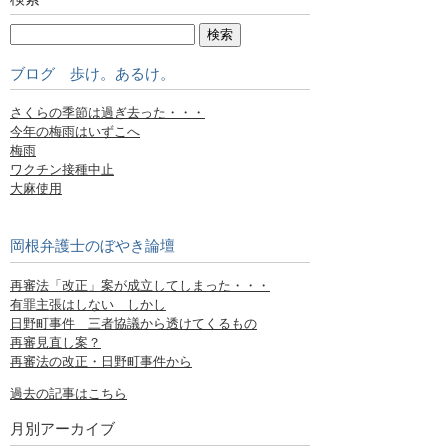
ブログ 歩け。あるけ。
さくらの季節は過ぎ去った・・・
今年の梅雨はいずこへ
梅雨
ワクチン接種中止
大麻使用
岡根弁護士のぼやき論壇
再審法「改正」案が成立してしまった・・・
有罪主張はしない しかし
日野町事件 三者協議から透けてくるもの
再審見直し案？
再審法の改正・日野町事件から
過去の記事はこちら
月別アーカイブ