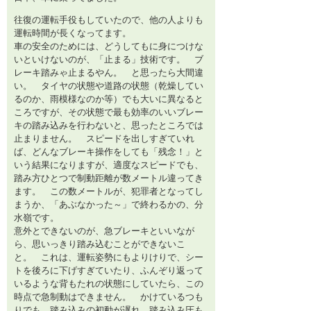
往復の運転手役もしていたので、他の人よりも
運転時間が長くなってます。
車の安全のためには、どうしてもに身につけな
いといけないのが、「止まる」技術です。 ブ
レーキ踏みゃ止まるやん。 と思ったら大間違
い。 タイヤの状態や道路の状態（乾燥してい
るのか、雨模様なのか等）でも大いに異なると
ころですが、その状態で最も効率のいいブレー
キの踏み込みを行わないと、思ったところでは
止まりません。 スピードを出しすぎていれ
ば、どんなブレーキ操作をしても「残念！」と
いう結果になりますが、適度なスピードでも、
踏み方ひとつで制動距離が数メートル違ってき
ます。 この数メートルが、犯罪者となってし
まうか、「あぶなかった～」で終わるかの、分
水嶺です。
意外とできないのが、急ブレーキといいなが
ら、思いっきり踏み込むことができないこ
と。 これは、運転姿勢にもよりけりで、シー
トを後ろに下げすぎていたり、ふんぞり返って
いるような背もたれの状態にしていたら、この
時点で急制動はできません。 かけているつも
りでも、踏み込みの初動が遅れ、踏み込み圧も