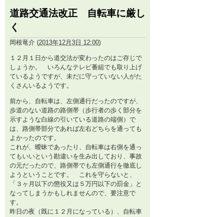
道路交通法改正 自転車に厳し
く
岡根竜介
(
2013年12月3日 12:00
)
１２月１日から道交法が変わったのはご存じで
しょうか。 いろんなテレビ番組でも取り上げ
ているようですが、未だに守っていない人がた
くさんいるようです。
前から、自転車は、左側通行だったのですが、
歩道のない道路の路側帯（歩行者の歩く部分を
示すような白線の引いている道路の端側）で
は、路側帯部分であれば左右どちらを通っても
よかったのです。
これが、曖昧であったり、自転車は右側を通っ
てもいいという勘違いを生み出しており、事故
の元だったので、路側帯でも左側通行を徹底し
ようということです。 これを守らないと、
「３ヶ月以下の懲役又は５万円以下の罰金」と
なってしまうかもしれませんので、要注意で
す。
昨日の夜（既に１２月になっている）、自転車