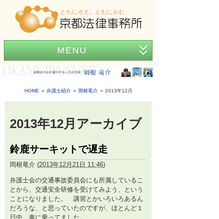
MENU
ホーム
事務所紹介
HOME
弁護士紹介
岡根竜介
2013年12月
弁護士紹介
2013年12月アーカイブ
アクセス
鈴鹿サーキットで遅走
弁護士費用
岡根竜介
(
2013年12月21日 11:46
)
News
弁護士会の交通事故委員会にも所属しているこ
困ったときの法律知識
とから、交通安全研修を受けてみよう、という
ことになりました。 講習とかいろいろあるん
だろうな、と思っていたのですが、ほとんど１
日中、車に乗ってました。