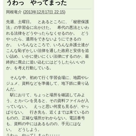
うわっ やってまった
岡根竜介
(
2013年12月17日 22:15
)
先週、土曜日。 とあるところに、「秘密保護
法」の学習会に出かけた。 希代の悪法といわ
れる法律をどうやったらなくせるのか。 どう
やったら、適用をできないようにできるの
か。 いろんなところで、いろんな弁護士達が
こんな恥ずかしい法律を通した政府と安倍を追
い詰め、いかに使いにくい法律にするのか、最
終的に廃止に追い込むにはどうしたらいいの
か、を考え行動している。
そんな中、初めて行く学習会場に、地図やレ
ジュメ、資料などを準備して、地下鉄に乗り込
んだ。
駅におりて、ちょっと場所を確認してみよ
う、とカバンを見ると、その資料ファイルが入
っていない。 えっと思い何度も見るが、やっ
ぱりない。 行き先も、近くまでは来ているの
ものの、正確な場所がわからない。電話番号
も、資料の中にはあるものの、手元にはな
い。 どうしよう。
うわっ やってしまった･････