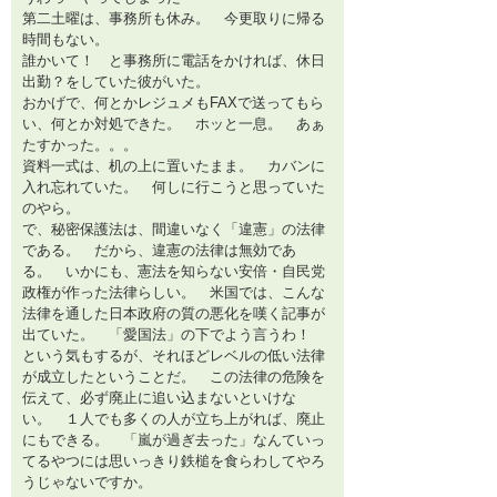
第二土曜は、事務所も休み。 今更取りに帰る
時間もない。
誰かいて！ と事務所に電話をかければ、休日
出勤？をしていた彼がいた。
おかげで、何とかレジュメもFAXで送ってもら
い、何とか対処できた。 ホッと一息。 あぁ
たすかった。。。
資料一式は、机の上に置いたまま。 カバンに
入れ忘れていた。 何しに行こうと思っていた
のやら。
で、秘密保護法は、間違いなく「違憲」の法律
である。 だから、違憲の法律は無効であ
る。 いかにも、憲法を知らない安倍・自民党
政権が作った法律らしい。 米国では、こんな
法律を通した日本政府の質の悪化を嘆く記事が
出ていた。 「愛国法」の下でよう言うわ！
という気もするが、それほどレベルの低い法律
が成立したということだ。 この法律の危険を
伝えて、必ず廃止に追い込まないといけな
い。 １人でも多くの人が立ち上がれば、廃止
にもできる。 「嵐が過ぎ去った」なんていっ
てるやつには思いっきり鉄槌を食らわしてやろ
うじゃないですか。