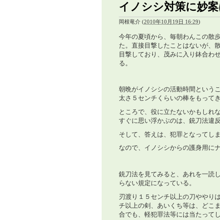
イノシシ対策に妙案
岡根竜介
(
2010年10月19日 16:29
)
今年の夏頃から、毎朝わんこの散
た。直接目撃したことはないが、
目撃しており、茂みに入り鉢合わ
る。
朝晩がイノシシの活動時間という
太さ５センチくらいの棒をもって
ところで、役に立たないかもしれ
すぐに思い浮かぶのは、銃刀法違
そして、答えは、犯罪となってし
なので、イノシシからの護身用に
銃刀法を見てみると、あれを一読
らない規定になっている。
刃渡り１５センチ以上の刀ややり
チ以上の剣、あいくち等は、どこ
合でも、軽犯罪法等には当たって