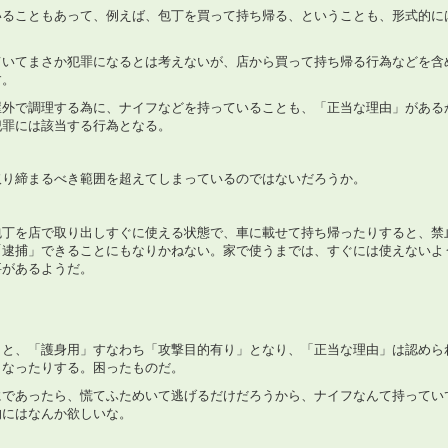
いることもあって、例えば、包丁を買って持ち帰る、ということも、形式的に
ていてまさか犯罪になるとは考えないが、店から買って持ち帰る行為などを含
す。
屋外で調理する為に、ナイフなどを持っていることも、「正当な理由」がある
犯罪には該当する行為となる。
取り締まるべき範囲を超えてしまっているのではないだろうか。
包丁を店で取り出しすぐに使える状態で、車に載せて持ち帰ったりすると、禁
「逮捕」できることにもなりかねない。家で使うまでは、すぐには使えないよ
要があるようだ。
くと、「護身用」すなわち「攻撃目的有り」となり、「正当な理由」は認めら
もなったりする。困ったものだ。
にであったら、慌てふためいて逃げるだけだろうから、ナイフなんて持ってい
的にはなんか欲しいな。