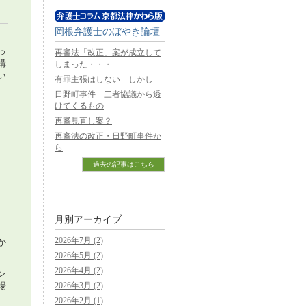
岡根弁護士のぼやき論壇
っ
再審法「改正」案が成立して
構
しまった・・・
い
有罪主張はしない しかし
日野町事件 三者協議から透
けてくるもの
再審見直し案？
、
再審法の改正・日野町事件か
ら
、
過去の記事はこちら
月別アーカイブ
2026年7月 (2)
か
2026年5月 (2)
2026年4月 (2)
ン
場
2026年3月 (2)
2026年2月 (1)