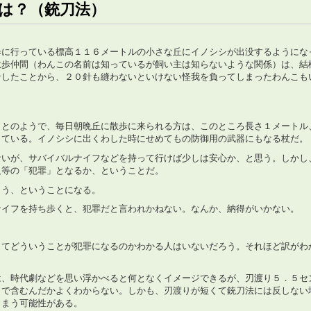
は？（銃刀法）
歩に行っている標高１１６メートルの小さな丘にイノシシが出没するようにな
散歩仲間（わんこの名前は知っているが飼い主は知らないような関係）は、結
せしたことから、２０針も縫わないといけない怪我を負ってしまったわんこも
ことのようで、毎日朝晩丘に散歩に来られる方は、このところ長さ１メートル
きている。イノシシに出くわした時にせめてもの防御用の武器にもなる杖だ。
ないが、サバイバルナイフなどを持って行けば少しは安心か、と思う。しかし
反等の「犯罪」となるか、ということだ。
まう、ということになる。
ナイフを持ち歩くと、犯罪だと言われかねない。なんか、納得がいかない。
してどういうことが犯罪になるのかわかる人はいないだろう。それほど訳がわ
は、時代劇などを思い浮かべると何となくイメージできるが、刃渡り５．５セ
まで含むんだかよくわからない。しかも、刃渡りが短くて銃刀法には反しない
しまう可能性がある。