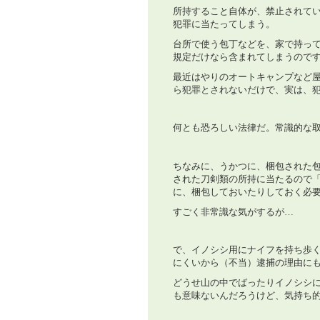
所持すること自体が、禁止されて
犯罪に当たってしまう。
台所で使う包丁などを、家で持っ
規定だけなら含まれてしまうので
最近はやりのオートキャンプなど
ら犯罪とされないだけで、実は、
何とも恐ろしい法律だ。常識的な
ちなみに、うかつに、梱包された
された刀剣類の所持に当たるので
に、梱包しておいたりしておく必
すごく非常識な気がするが…
で、イノシシ用にナイフを持ち歩
にくいから（不当）逮捕の理由に
どうせ山の中でばったりイノシシ
も意味ないんだろうけど、気持ち