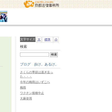
文字サイズ
大
標準
小
検索
ブログ 歩け。あるけ。
さくらの季節は過ぎ去っ
た・・・
今年の梅雨はいずこへ
梅雨
ワクチン接種中止
大麻使用