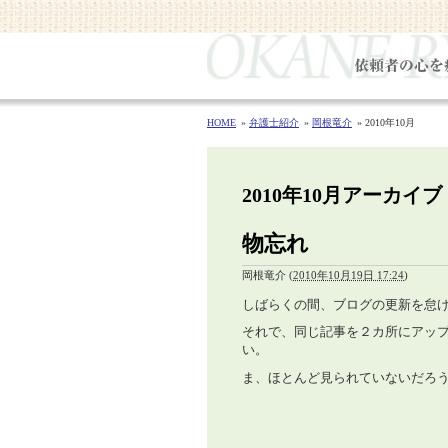
HOME
弁護士紹介
岡根竜介
2010年10月
2010年10月アーカイブ
物忘れ
岡根竜介
(
2010年10月19日 17:24
)
しばらくの間、ブログの更新を怠
それで、同じ記事を２カ所にアッ
い。
ま、ほとんど見られていないだろ