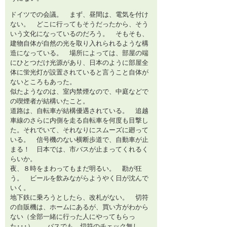
ドイツでの会議。 まず、昼間は、電気を付け
ない。 どこに行ってもそうだったから、そう
いう文化になっているのだろう。 そもそも、
建物自体が自然の光を取り入れられるような構
造になっている。 場所によっては、部屋の端
にひとつだけ光源があり、日本のように部屋全
体に蛍光灯が設置されていると言うこと自体が
ないところもあった。
似たようなのは、室内禁煙なので、中庭などで
の喫煙者が結構いたこと。
道路は、自転車が結構優遇されている。 追越
車線のさらに内側を走る自転車を何度も目撃し
た。それでいて、それなりにスムーズに廻って
いる。 信号機のない横断歩道で、自動車が止
まる！ 日本では、市バスが止まってくれるく
らいか。
夜、８時をまわってもまだ明るい。 勘が狂
う。 ビールを飲みながらようやく日が沈んで
いく。
地下鉄に乗ろうとしたら、改札がない。 切符
の自販機は、ホームにあるが、買い方がわから
ない（全部一緒に行った人にやってもらっ
た･･･）。 バスでも、切符のチェック無し。