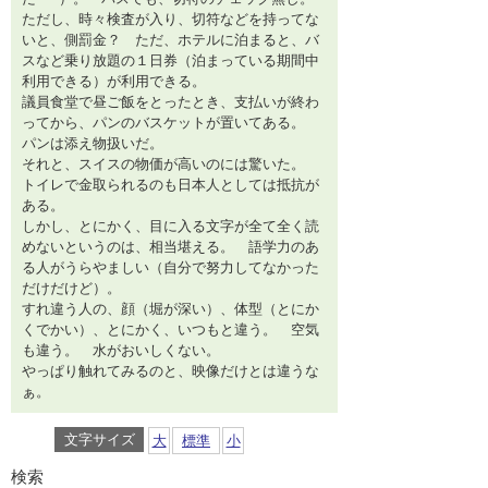
ただし、時々検査が入り、切符などを持ってな
いと、側罰金？ ただ、ホテルに泊まると、バ
スなど乗り放題の１日券（泊まっている期間中
利用できる）が利用できる。
議員食堂で昼ご飯をとったとき、支払いが終わ
ってから、パンのバスケットが置いてある。
パンは添え物扱いだ。
それと、スイスの物価が高いのには驚いた。
トイレで金取られるのも日本人としては抵抗が
ある。
しかし、とにかく、目に入る文字が全て全く読
めないというのは、相当堪える。 語学力のあ
る人がうらやましい（自分で努力してなかった
だけだけど）。
すれ違う人の、顔（堀が深い）、体型（とにか
くでかい）、とにかく、いつもと違う。 空気
も違う。 水がおいしくない。
やっぱり触れてみるのと、映像だけとは違うな
ぁ。
文字サイズ
大
標準
小
検索