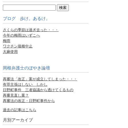
ブログ 歩け。あるけ。
さくらの季節は過ぎ去った・・・
今年の梅雨はいずこへ
梅雨
ワクチン接種中止
大麻使用
岡根弁護士のぼやき論壇
再審法「改正」案が成立してしまった・・・
有罪主張はしない しかし
日野町事件 三者協議から透けてくるもの
再審見直し案？
再審法の改正・日野町事件から
過去の記事はこちら
月別アーカイブ