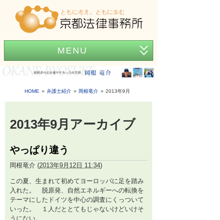
MENU
ホーム
事務所紹介
HOME
弁護士紹介
岡根竜介
2013年9月
弁護士紹介
2013年9月アーカイブ
アクセス
やっぱり違う
弁護士費用
岡根竜介
(
2013年9月12日 11:34
)
News
この夏、生まれて初めてヨーロッパに足を踏み
困ったときの法律知識
入れた。 脱原発、自然エネルギーへの転換を
テーマにしたドイツを中心の調査にくっついて
いった。 １人だととてもじゃないけどいけそ
うにない。