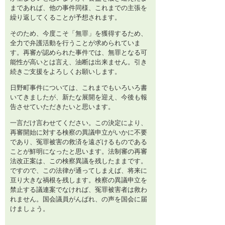
まであれば、他の事件同様、これまでの主張を
繰り返してくることが予想されます。
そのため、今度こそ「無罪」を獲得するため、
全力で弁護活動を行うことが求められていま
す。再審が認められた事件では、無罪となる可
能性が高いとは言え、油断は出来ません。引き
続きご支援をよろしくお願いします。
日野町事件については、これまでもいろいろ書
いてきましたが、新たな展開を迎え、今後も報
告させていただきたいと思います。
一言だけ言わせてください。この決定により、
再審開始に対する検察の異議申立がいかに不要
であり、冤罪被害の救済を遠ざけるものである
ことが鮮明になったと思います。法制審の再審
法改正案は、この検察異議を残したままです。
ですので、この法律が通ってしまえば、将来に
亘り大きな禍根を残します。検察の異議申立を
禁止する議連案でなければ、冤罪被害者は救わ
れません。国会議員がんばれ、の声を国会に届
けましょう。