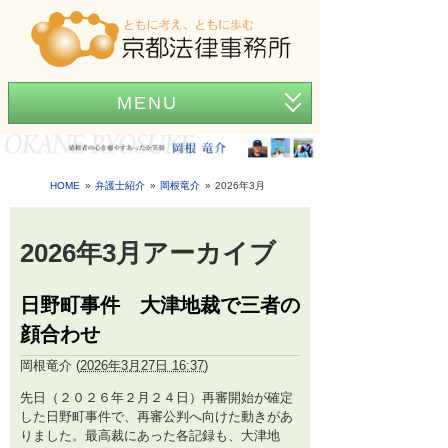
MENU
ホーム
事務所紹介
HOME
弁護士紹介
岡根竜介
2026年3月
弁護士紹介
2026年3月アーカイブ
アクセス
日野町事件 大津地裁で三者の
弁護士費用
顔合わせ
News
岡根竜介
(
2026年3月27日 16:37
)
困ったときの法律知識
先日（２０２６年２月２４日）再審開始が確定
した日野町事件で、再審公判へ向けた動きがあ
りました。最高裁にあった各記録も、大津地