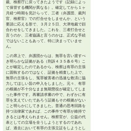
裁、検察庁に戻ってきたようです（記録によっ
て保管する機関が異なる）。確定してから１ヶ
月経つ時期を見計らって、三者（弁護団、裁判
官、検察官）での打合せをしませんか、という
要請に応える形で、３月２５日、大津地裁で顔
合わせをしてきました。これを、三者打合せと
言うのか、三者協議と言うのかは、正式な手続
ではないこともあって、特に決まっていませ
ん。
この席上で、弁護団からは、無罪を言い渡すべ
き明らかな証拠がある（刑訴４３５条６号）こ
とが確定したのであるから、検察は有罪の主張
に固執するのではなく、証拠を精査した上で、
無罪の主張をし、冤罪被害者の迅速な救済に協
力してほしい旨の申入をしました。元々、有罪
の根拠が不十分なまま無期懲役が確定してしま
った事件です。再審請求審の中で、わずかに有
罪を支えていたであろう証拠もその根拠がない
こと明らかにしてきました。普通の思考回路を
持つ法律家であれば、この事件で有罪が維持で
きるとは考えられません。検察官が、公益の代
表としての立場を全うしようとするのであれ
ば、過去において有罪の主張立証をしようとし