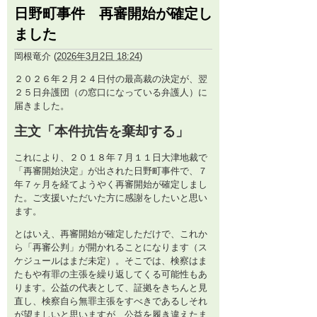
日野町事件 再審開始が確定し
ました
岡根竜介
(
2026年3月2日 18:24
)
２０２６年２月２４日付の最高裁の決定が、翌
２５日弁護団（の窓口になっている弁護人）に
届きました。
主文「本件抗告を棄却する」
これにより、２０１８年７月１１日大津地裁で
「再審開始決定」が出された日野町事件で、７
年７ヶ月を経てようやく再審開始が確定しまし
た。ご支援いただいた方に感謝をしたいと思い
ます。
とはいえ、再審開始が確定しただけで、これか
ら「再審公判」が開かれることになります（ス
ケジュールはまだ未定）。そこでは、検察はま
たもや有罪の主張を繰り返してくる可能性もあ
ります。公益の代表として、証拠をきちんと見
直し、検察自ら無罪主張をすべきであるしそれ
が望ましいと思いますが、公益を履き違えたま