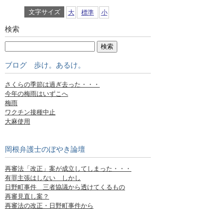
文字サイズ
大
標準
小
検索
ブログ 歩け。あるけ。
さくらの季節は過ぎ去った・・・
今年の梅雨はいずこへ
梅雨
ワクチン接種中止
大麻使用
岡根弁護士のぼやき論壇
再審法「改正」案が成立してしまった・・・
有罪主張はしない しかし
日野町事件 三者協議から透けてくるもの
再審見直し案？
再審法の改正・日野町事件から