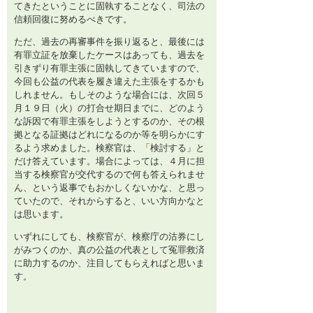
てきたということに固執することなく、司法の
信頼回復に努めるべきです。
ただ、過去の再審事件を振り返ると、最後には
有罪立証を放棄したケースはあっても、過去を
引きずり有罪主張に固執してきていますので、
今回も公益の代表を履き違えた主張をするかも
しれません。もしそのような場合には、次回５
月１９日（火）の打合せ期日までに、どのよう
な訴因で有罪主張をしようとするのか、その根
拠となる証拠はどれになるのか等を明らかにす
るよう求めました。検察官は、「検討する」と
だけ答えています。場合によっては、４月に担
当する検察官が交代するので何も答えられませ
ん、という返事でもおかしくないかな、と思っ
ていたので、それからすると、いい方向かなと
は思います。
いずれにしても、検察官が、検察庁の沽券にし
がみつくのか、真の公益の代表として冤罪救済
に助力するのか、注目してもらえればと思いま
す。