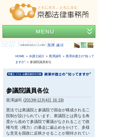
MENU
ホーム
事務所紹介
HOME
弁護士紹介
黒澤誠司
黒澤弁護士の“知って
ますか”
参議院議員各位
弁護士紹介
アクセス
参議院議員各位
弁護士費用
黒澤誠司
(
2013年12月4日 16:19
)
News
憲法では衆議院と参議院で国会が構成される二
院制が設けられています。衆議院とは異なる角
困ったときの法律知識
度から改めて参議院で審議がなされることで政
権与党（権力）の暴走に歯止めをかけて、多様
な意見を国政に反映させることが期待されてい