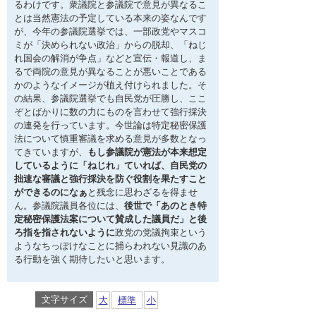
るわけです。衆議院と参議院で意見が異なるこ
とは当然憲法の予定している本来の姿なんです
が、今年の参議院選挙では、一部政党やマスコ
ミが「決められない政治」からの脱却、「ねじ
れ国会の解消が争点」などと宣伝・報道し、ま
るで両院の意見が異なることが悪いことである
かのようなイメージが植え付けられました。そ
の結果、参議院選挙でも自民党が圧勝し、ここ
ぞとばかりに数の力にものを言わせて強行採決
の連発を行っています。今世論は特定秘密保護
法について慎重審議を求める意見が多数となっ
てきていますが、
もし参議院が憲法が本来想定
しているように「ねじれ」ていれば、自民党の
拙速な審議と強行採決を防ぐ役割を果たすこと
ができるのになぁ
と残念に思わざるを得ませ
ん。参議院議員各位には、
後世で「あのとき特
定秘密保護法案について賛成した議員だ」と後
ろ指を指されないように
政党の党議拘束という
ようなちっぽけなことに捕らわれない見識のあ
る行動を強く期待したいと思います。
文字サイズ
大
標準
小