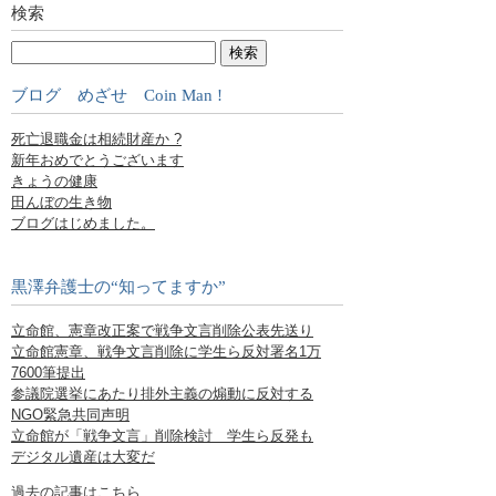
検索
ブログ めざせ Coin Man !
死亡退職金は相続財産か ?
新年おめでとうございます
きょうの健康
田んぼの生き物
ブログはじめました。
黒澤弁護士の“知ってますか”
立命館、憲章改正案で戦争文言削除公表先送り
立命館憲章、戦争文言削除に学生ら反対署名1万
7600筆提出
参議院選挙にあたり排外主義の煽動に反対する
NGO緊急共同声明
立命館が「戦争文言」削除検討 学生ら反発も
デジタル遺産は大変だ
過去の記事はこちら