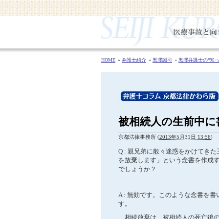
HOME
弁護士紹介
黒澤誠司
黒澤弁護士の“知っ
被相続人の生前中に
京都法律事務所
(
2013年5月31日 13:56
)
Q : 親兄弟に散々迷惑をかけて
を放棄します」という念書を作成
でしょうか？
A : 無効です。このような念書
す。
相続放棄は、被相続人の死亡後の