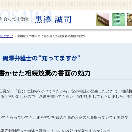
てますか”
被相続人の生前中に書かせた相続放棄の書面の効力
書かせた相続放棄の書面の効力
きた三男が、「自分は迷惑をかけてきたから、父の相続が発生したときは、相続
すると言い出したので、念書を書いてもらい、実印を押してもらいました。有
を書いてもらっていても、また推定相続人全員の合意の形を取っていても無効で
家庭裁判所への申述と審判によってのみ効力が発生するからです。