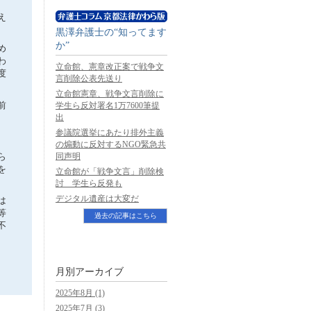
え
黒澤弁護士の“知ってます
か”
め
わ
立命館、憲章改正案で戦争文
度
言削除公表先送り
立命館憲章、戦争文言削除に
前
学生ら反対署名1万7600筆提
出
参議院選挙にあたり排外主義
の煽動に反対するNGO緊急共
ら
同声明
を
立命館が「戦争文言」削除検
討 学生ら反発も
デジタル遺産は大変だ
は
等
過去の記事はこちら
不
月別アーカイブ
2025年8月 (1)
2025年7月 (3)