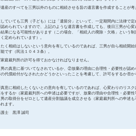
遺産のすべてを三男以外のものに相続させる旨の遺言書を作成することが考
していても三男（子ども）には「遺留分」といって、一定期間内に法律で定
が認められていますので、上記のような遺言書を作成しても、後日三男が心変
い結果になる可能性があります（この場合、「相続人の廃除・欠格」という制
しく定められています）。
たく相続はしないという意向を有しているのであれば、三男が自ら相続開始
可能です（民法１０４３条）。
家庭裁判所の許可を得ておかなければなりません。
男の真意に基づいてなされているか、②放棄の理由に合理性・必要性が認め
等の代償給付がなされたかどうかといったことを考慮して、許可をするか否か
真意に相続したくないとの意向を有しているのであれば、心変わりのリスク
棄をするか（家庭裁判所への申述は必要ですが、放棄の理由や合理性・必要性
三男の取得分をゼロとして遺産分割協議を成立させる（家庭裁判所への申述も
われます。
 誠司