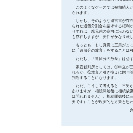
このようなケースでは被相続人が
られます。
しかし、そのような遺言書が存在
られた遺留分割合を請求する権利
りすれば、親兄弟の意向に沿わな
も存在しますが、要件がかなり厳
もっとも、もし真意に三男がまっ
に「遺留分の放棄」をすることは
ただし、「遺留分の放棄」は必ず
家庭裁判所としては、①申立が三
れるか、③放棄と引き換えに贈与
判断することになります。
ただ、こうして考えると、三男が
ありますが、相続開始後に相続放
は問われません）、相続開始後に
要です）ことが現実的な方策と思
弁護士 黒澤