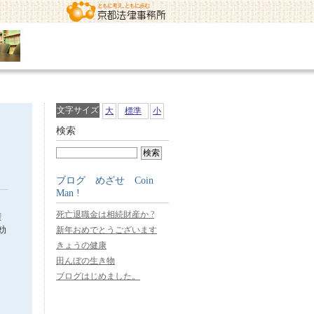
文字サイズ
大
標準
小
検索
ブログ めざせ Coin
Man !
死亡退職金は相続財産か ?
権
効
新年おめでとうございます
きょうの健康
田んぼの生き物
ブログはじめました。