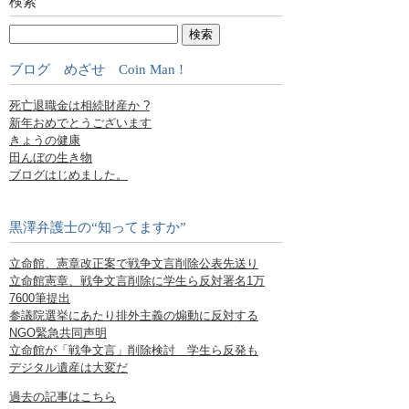
検索
ブログ めざせ Coin Man !
死亡退職金は相続財産か ?
新年おめでとうございます
きょうの健康
田んぼの生き物
ブログはじめました。
黒澤弁護士の“知ってますか”
立命館、憲章改正案で戦争文言削除公表先送り
立命館憲章、戦争文言削除に学生ら反対署名1万
7600筆提出
参議院選挙にあたり排外主義の煽動に反対する
NGO緊急共同声明
立命館が「戦争文言」削除検討 学生ら反発も
デジタル遺産は大変だ
過去の記事はこちら