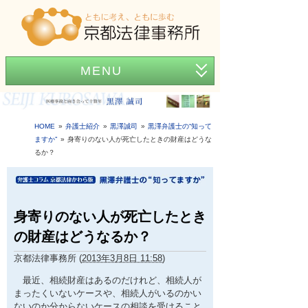
MENU
ホーム
事務所紹介
HOME
弁護士紹介
黒澤誠司
黒澤弁護士の“知って
ますか”
身寄りのない人が死亡したときの財産はどうな
弁護士紹介
るか？
アクセス
弁護士費用
身寄りのない人が死亡したとき
の財産はどうなるか？
News
京都法律事務所
(
2013年3月8日 11:58
)
困ったときの法律知識
最近、相続財産はあるのだけれど、相続人が
まったくいないケースや、相続人がいるのかい
ないのか分からないケースの相談を受けること