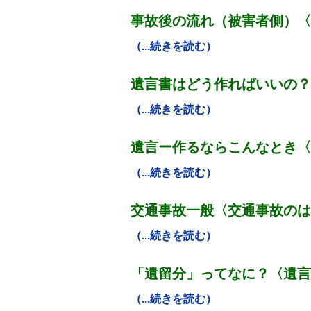
事故後の流れ（被害者側）〈
（...続きを読む）
遺言書はどう作ればいいの？
（...続きを読む）
遺言ー作るならこんなとき〈
（...続きを読む）
交通事故一般〈交通事故のは
（...続きを読む）
「遺留分」ってなに？〈遺言
（...続きを読む）