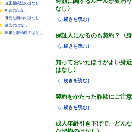
時効に関するルールが変わり
改正相続法のはなし
なし〉
相続のはなし
身近な契約のはなし
（...続きを読む）
遺言のはなし
離婚と離婚後のはなし
保証人になるのも契約？〈身
（...続きを読む）
知っておいたほうがよい身近
はなし〉
（...続きを読む）
契約をかたった詐欺にご注意
（...続きを読む）
成人年齢引き下げで、どんな
な契約のはなし〉