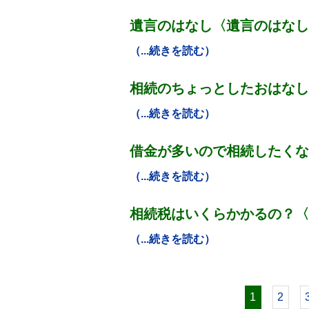
遺言のはなし〈遺言のはなし
（...続きを読む）
相続のちょっとしたおはなし
（...続きを読む）
借金が多いので相続したく
（...続きを読む）
相続税はいくらかかるの？〈
（...続きを読む）
1
2