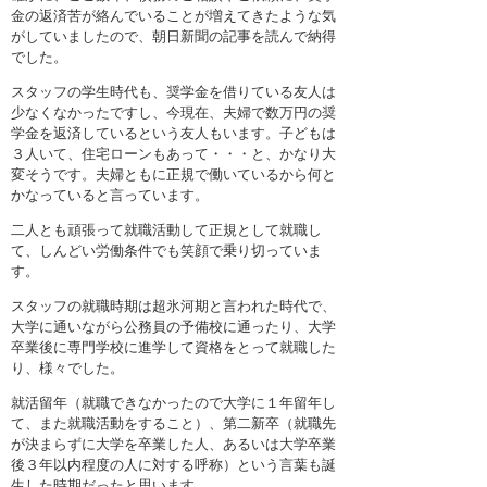
金の返済苦が絡んでいることが増えてきたような気
がしていましたので、朝日新聞の記事を読んで納得
でした。
スタッフの学生時代も、奨学金を借りている友人は
少なくなかったですし、今現在、夫婦で数万円の奨
学金を返済しているという友人もいます。子どもは
３人いて、住宅ローンもあって・・・と、かなり大
変そうです。夫婦ともに正規で働いているから何と
かなっていると言っています。
二人とも頑張って就職活動して正規として就職し
て、しんどい労働条件でも笑顔で乗り切っていま
す。
スタッフの就職時期は超氷河期と言われた時代で、
大学に通いながら公務員の予備校に通ったり、大学
卒業後に専門学校に進学して資格をとって就職した
り、様々でした。
就活留年（就職できなかったので大学に１年留年し
て、また就職活動をすること）、第二新卒（就職先
が決まらずに大学を卒業した人、あるいは大学卒業
後３年以内程度の人に対する呼称）という言葉も誕
生した時期だったと思います。