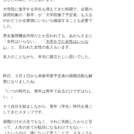
大学院に進学する学生も増えてきた時期で、企業の
採用対象の「新卒」が「大学院修了予定者」も入る
のかどうか企業側にいちいち確認することも必要で
した。
男女雇用機会均等だとか言われても、あからさまに
「女性はいらない」、「
大学をでた女性はいらな
い
」と、言われた女性の友人もいます。
友人のことながら、本当に腹立たしい思いでした。
昨日、３月１日から来春卒業予定者の就職活動も解
禁になりましたね。
『いつの時代も、青年は青年であるだけですばらし
い。』
そう自分を励ましながら、青年（学生）時代を過ご
してきたスタッフです。
就職だけが人生でもなく、それに失敗したからと言
って、人生の全てが駄目になるわけでもない・・・
（というのは、後になって思うことで、スタッフも