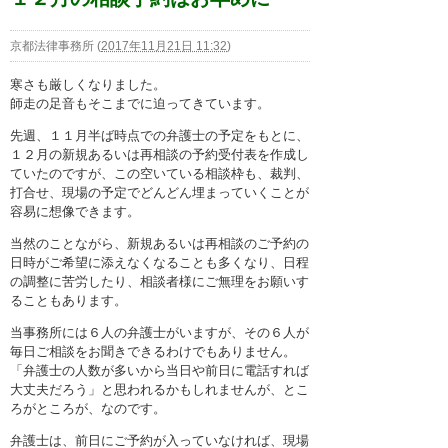
京都法律事務所
(
2017年11月21日 11:32
)
寒さも厳しくなりました。
師走の足音もそこまでに迫ってきています。
先週、１１月半ば時点での弁護士の予定をもとに、
１２月の新規あるいは再相談の予約受付表を作成し
ていたのですが、この空いている相談枠も、裁判、
打合せ、現場の予定でどんどん埋まっていくことが
容易に想像できます。
当然のことながら、新規あるいは再相談のご予約の
日時がご希望に添えなくなることも多くなり、日程
の調整に苦労したり、相談者様にご無理をお願いす
ることもあります。
当事務所には６人の弁護士がいますが、その６人が
毎日ご相談をお聞きできるわけでもありません。
「弁護士の人数が多いから当日や前日に電話すれば
大丈夫だろう」と思われるかもしれませんが、とこ
ろがところが、なのです。
弁護士は、前日にご予約が入っていなければ、現場