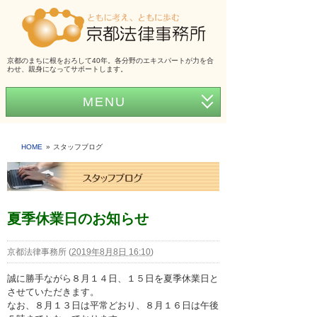
京都のまちに根をおろして40年。各分野のエキスパートが力を合
わせ、親身になってサポートします。
MENU
ホーム
HOME
スタッフブログ
事務所紹介
弁護士紹介
アクセス
夏季休業日のお知らせ
弁護士費用
京都法律事務所
(
2019年8月8日 16:10
)
くらしの法律シリーズ
誠に勝手ながら８月１４日、１５日を夏季休業日と
させていただきます。
事務所だより
なお、８月１３日は平常どおり、８月１６日は午後