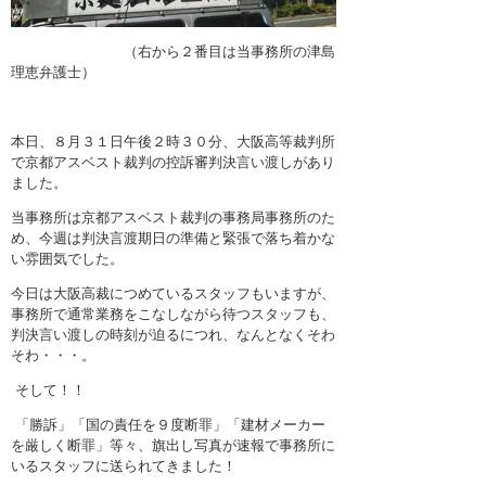
（右から２番目は当事務所の津島
理恵弁護士）
本日、８月３１日午後２時３０分、大阪高等裁判所
で京都アスベスト裁判の控訴審判決言い渡しがあり
ました。
当事務所は京都アスベスト裁判の事務局事務所のた
め、今週は判決言渡期日の準備と緊張で落ち着かな
い雰囲気でした。
今日は大阪高裁につめているスタッフもいますが、
事務所で通常業務をこなしながら待つスタッフも、
判決言い渡しの時刻が迫るにつれ、なんとなくそわ
そわ・・・。
そして！！
「勝訴」「国の責任を９度断罪」「建材メーカー
を厳しく断罪」等々、旗出し写真が速報で事務所に
いるスタッフに送られてきました！