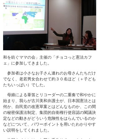
和を紡ぐママの会」主催の「チョコっと憲法カフ
ェ」に参加してきました。
参加者は小さなお子さん連れのお母さんたちだけ
でなく、老若男女合わせて約３０名ほど（＋子ども
たちいっぱい）でした。
母娘による葦笛とリコーダーの二重奏で和やかに
始まり、我らが古川美和弁護士が、日本国憲法とは
何か、自民党の改憲草案とはどんなものか、この間
の秘密保護法制定、集団的自衛権行使容認の閣議決
定などの動きがどういう危険性をはらんでいるのか
などについて、パワーポイントを用いたわかりやす
い説明をしてくれました。