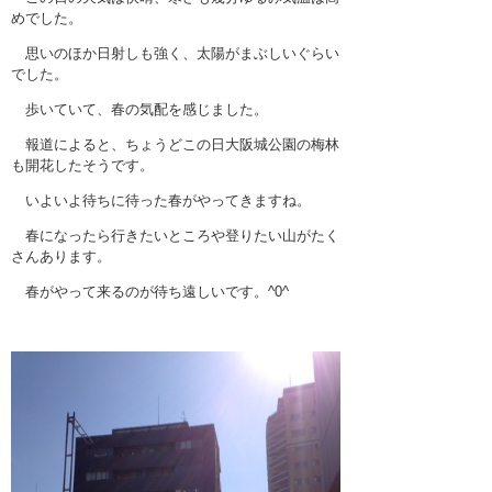
困ったときの法律知識
めでした。
思いのほか日射しも強く、太陽がまぶしいぐらい
採用情報
でした。
歩いていて、春の気配を感じました。
報道によると、ちょうどこの日大阪城公園の梅林
も開花したそうです。
いよいよ待ちに待った春がやってきますね。
春になったら行きたいところや登りたい山がたく
さんあります。
春がやって来るのが待ち遠しいです。^0^