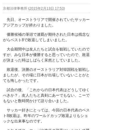
京都法律事務所
(
2015年2月13日 17:53
)
先日、オーストラリアで開催されていたサッカー
アジアカップが終わりました。
優勝候補の筆頭で連覇が期待された日本は残念な
がらベスト8で敗退してしまいました。
大会期間中は友人たちと試合を観戦していたので
すが、みな日本が優勝すると思っていたので、敗退
が決まった時はしばらく呆然としていました。
敗退後、決勝のオーストラリア対韓国戦を観戦し
ましたが、その場に日本が出場していないことがと
ても悔しかったです。
試合の後、「これからの日本代表はどうしてゆく
べきか？」友人たちと真剣にあーでもない、こーで
もないと数時間かけて語り合いました。
サッカー好きにとっては、今回の日本代表のベス
ト8敗退は、昨年のワールドカップ敗退よりもショ
ックな出来事なのです。