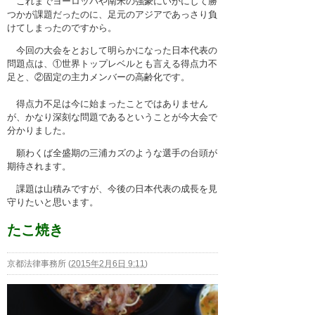
これまでヨーロッパや南米の強豪にいかにして勝
つかが課題だったのに、足元のアジアであっさり負
けてしまったのですから。
今回の大会をとおして明らかになった日本代表の
問題点は、①世界トップレベルとも言える得点力不
足と、②固定の主力メンバーの高齢化です。
得点力不足は今に始まったことではありません
が、かなり深刻な問題であるということが今大会で
分かりました。
願わくば全盛期の三浦カズのような選手の台頭が
期待されます。
課題は山積みですが、今後の日本代表の成長を見
守りたいと思います。
たこ焼き
京都法律事務所
(
2015年2月6日 9:11
)