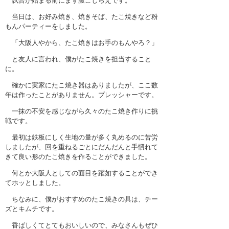
試合が始まる前にまず腹ごしらえです。
当日は、お好み焼き、焼きそば、たこ焼きなど粉
もんパーティーをしました。
「大阪人やから、たこ焼きはお手のもんやろ？」
と友人に言われ、僕がたこ焼きを担当すること
に。
確かに実家にたこ焼き器はありましたが、ここ数
年は作ったことがありません。プレッシャーです。
一抹の不安を感じながら久々のたこ焼き作りに挑
戦です。
最初は鉄板にしく生地の量が多く丸めるのに苦労
しましたが、回を重ねるごとにだんだんと手慣れて
きて良い形のたこ焼きを作ることができました。
何とか大阪人としての面目を躍如することができ
てホッとしました。
ちなみに、僕がおすすめのたこ焼きの具は、チー
ズとキムチです。
香ばしくてとてもおいしいので、みなさんもぜひ