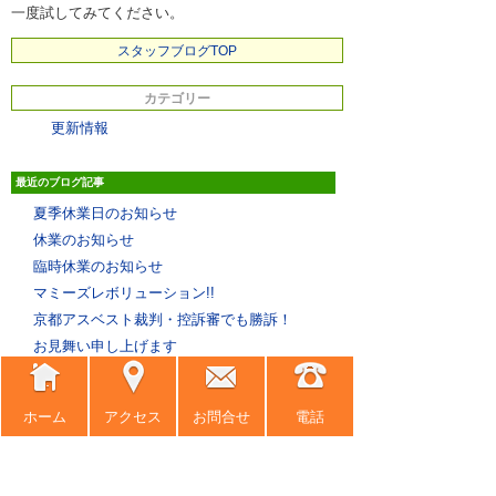
一度試してみてください。
スタッフブログTOP
カテゴリー
更新情報
最近のブログ記事
夏季休業日のお知らせ
休業のお知らせ
臨時休業のお知らせ
マミーズレボリューション!!
京都アスベスト裁判・控訴審でも勝訴！
お見舞い申し上げます
桜、満開
奨学金破産と就職活動と、いろいろ思うこと。
ホーム
アクセス
お問合せ
電話
春まだ遠き
凍晴
月別
アーカイブ