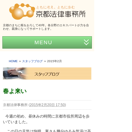
京都のまちに根をおろして40年。各分野のエキスパートが力を合
わせ、親身になってサポートします。
MENU
ホーム
HOME
スタッフブログ
2015年2月
事務所紹介
弁護士紹介
アクセス
春よ来い
弁護士費用
京都法律事務所
(
2015年2月20日 17:50
)
くらしの法律シリーズ
今週の初め、昼休みの時間に京都市役所周辺を歩
いていました。
事務所だより
この日の天気は快晴、寒さも幾分ゆるみ気温は高