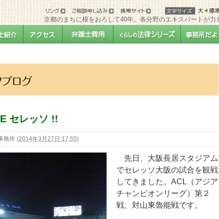
京都のまちに根をおろして40年。各分野のエキスパートが力
VE セレッソ !!
事務所
(
2014年3月27日 17:55
)
先日、大阪長居スタジアム
でセレッソ大阪の試合を観戦
してきました。ACL（アジア
チャンピオンリーグ）第２
戦、対山東魯能戦です。