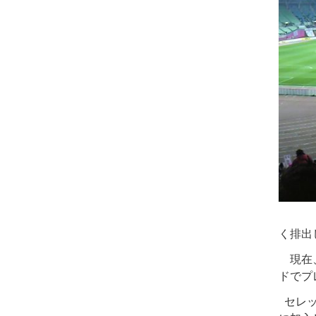
く排出
現在、
ドでプ
セレッ