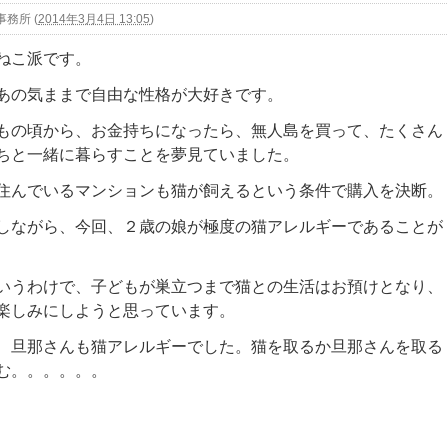
事務所
(
2014年3月4日 13:05
)
ねこ派です。
の気ままで自由な性格が大好きです。
の頃から、お金持ちになったら、無人島を買って、たくさん
ちと一緒に暮らすことを夢見ていました。
んでいるマンションも猫が飼えるという条件で購入を決断。
ながら、今回、２歳の娘が極度の猫アレルギーであることが
うわけで、子どもが巣立つまで猫との生活はお預けとなり、
楽しみにしようと思っています。
旦那さんも猫アレルギーでした。猫を取るか旦那さんを取る
む。。。。。。