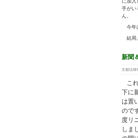
に加入
手がい
ん。
今年は
結局、
新聞
京都法律
こ
下に
は置
ので
度リ
しま