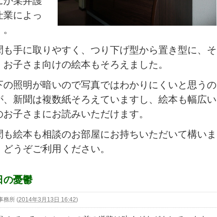
にか某弁護
仕業によっ
）。
も手に取りやすく、つり下げ型から置き型に、そ
、お子さま向けの絵本もそろえました。
の照明が暗いので写真ではわかりにくいと思うの
が、新聞は複数紙そろえていますし、絵本も幅広い
のお子さまにお読みいただけます。
も絵本も相談のお部屋にお持ちいただいて構いま
。どうぞご利用ください。
日の憂鬱
事務所
(
2014年3月13日 16:42
)