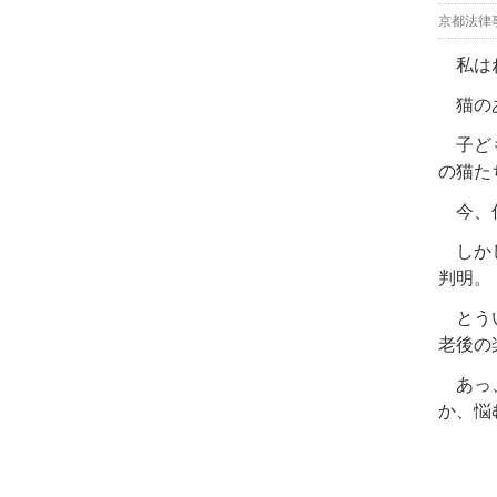
京都法律
私は
猫のあ
子ども
の猫た
今、住
しかし
判明。
とうい
老後の
あっ、
か、悩