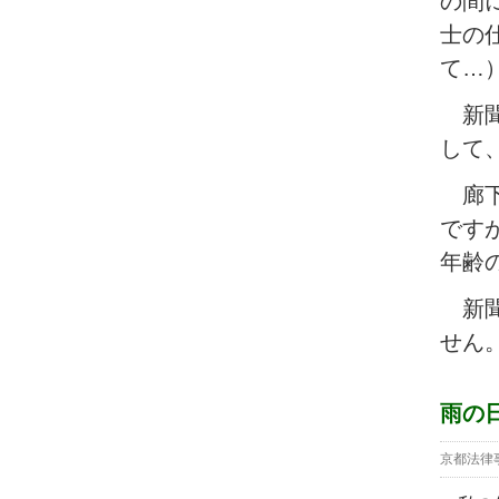
の間
士の
て…
新聞
して
廊下
です
年齢
新聞
せん
雨の
京都法律