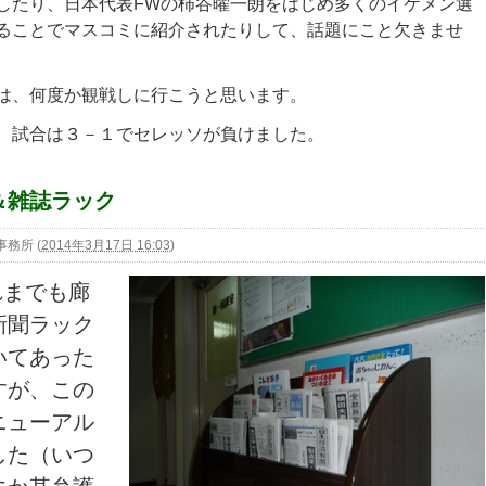
したり、日本代表FWの柿谷曜一朗をはじめ多くのイケメン選
ることでマスコミに紹介されたりして、話題にこと欠きませ
、何度か観戦しに行こうと思います。
試合は３－１でセレッソが負けました。
＆雑誌ラック
事務所
(
2014年3月17日 16:03
)
れまでも廊
新聞ラック
いてあった
すが、この
ニューアル
した（いつ