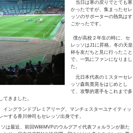
当日は寒の戻りでとても寒
かったですが、集まったセレ
ッソのサポーターの熱気はす
ごかったです。
僕が高校２年生の時に、セ
レッソはJ1に昇格。冬の天皇
杯を友だちと見に行ったこと
で、一気にファンになりまし
た。
元日本代表のミスターセレ
ッソ森島寛晃をはじめとし
て、攻撃的選手をこれまで多
してきました。
イングランドプレミアリーグ、マンチェスターユナイティッ
レーする香川伸司もセレッソ出身です。
ソは最近、前回W杯MVPのウルグアイ代表フォルランが新た