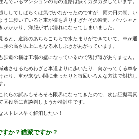
んでいるマンションの前の道路は狭くガタガタしています。
ししてしばらくは気づかなかったのですが、雨の日の朝、い
ように歩いていると車が横を通りすぎたその瞬間、バッシャと
きがかかり、洋服がずぶ濡れになってしまいました。
ると、道路のあちらこちらで水たまりができていて、車が通
に腰の高さ以上にもなる水しぶきがあがっています。
歩道の横は工場の壁になっているので逃げ道がありません。
速させるためわざと車道よりに歩いたり、向かってくる車を
けたり、車が来ない間に走ったりと毎回いろんな方法で対抗し
す。
れらの試みもそろそろ限界になってきたので、次は証拠写真
て区役所に直談判しようか検討中です。
ストレス早く解消したい！
ですか？猫派ですか？