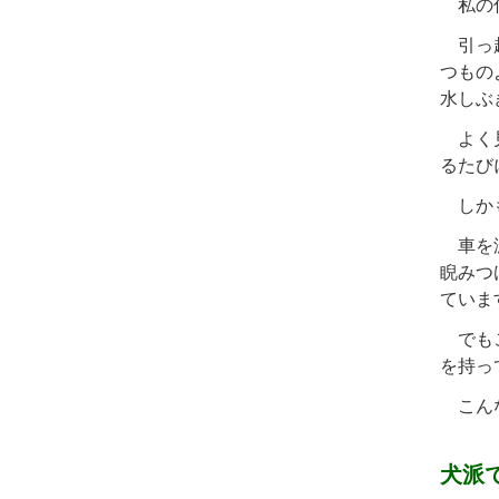
私の住
引っ越
つもの
水しぶ
よく見
るたび
しかも
車を減
睨みつ
ていま
でもこ
を持っ
こんな
犬派