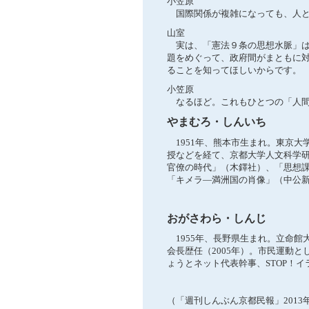
小笠原
国際関係が複雑になっても、人と
山室
実は、「憲法９条の思想水脈」は
題をめぐって、政府間がまともに
ることを知ってほしいからです。
小笠原
なるほど。これもひとつの「人間
やまむろ・しんいち
1951年、熊本市生まれ。東京大
授などを経て、京都大学人文科学
官僚の時代」（木鐸社）、「思想
「キメラ―満洲国の肖像」（中公
おがさわら・しんじ
1955年、長野県生まれ。立命館
会長歴任（2005年）。市民運動
ょうとネット代表幹事、STOP！
（「週刊しんぶん京都民報」2013