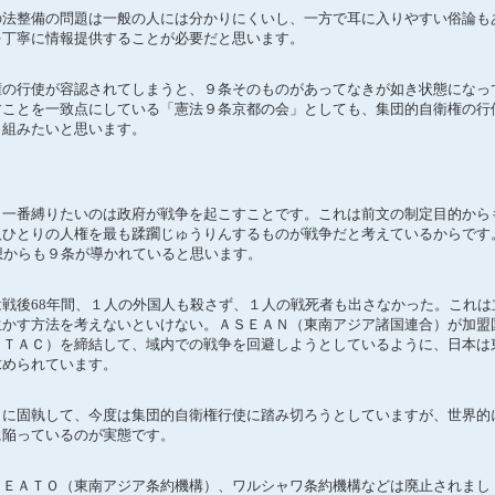
法整備の問題は一般の人には分かりにくいし、一方で耳に入りやすい俗論も
を丁寧に情報提供することが必要だと思います。
の行使が容認されてしまうと、９条そのものがあってなきが如き状態になっ
すことを一致点にしている「憲法９条京都の会」としても、集団的自衛権の行
り組みたいと思います。
一番縛りたいのは政府が戦争を起こすことです。これは前文の制定目的から
人ひとりの人権を最も蹂躙じゅうりんするものが戦争だと考えているからです
想からも９条が導かれていると思います。
戦後68年間、１人の外国人も殺さず、１人の戦死者も出さなかった。これは
生かす方法を考えないといけない。ＡＳＥＡＮ（東南アジア諸国連合）が加盟
（ＴＡＣ）を締結して、域内での戦争を回避しようとしているように、日本は
求められています。
に固執して、今度は集団的自衛権行使に踏み切ろうとしていますが、世界的
に陥っているのが実態です。
ＥＡＴＯ（東南アジア条約機構）、ワルシャワ条約機構などは廃止されまし