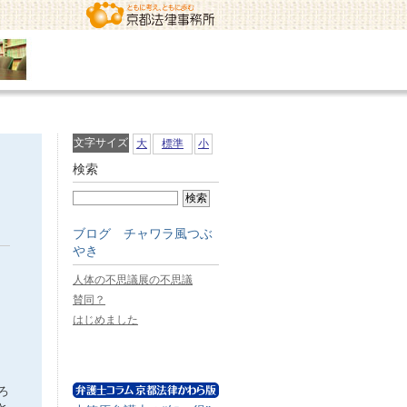
文字サイズ
大
標準
小
検索
ブログ チャワラ風つぶ
やき
人体の不思議展の不思議
賛同？
はじめました
ろ