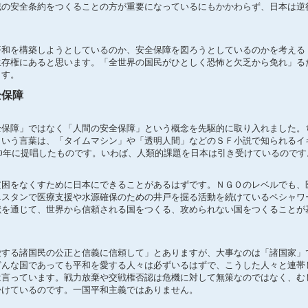
域の安全条約をつくることの方が重要になっているにもかかわらず、日本は逆
和を構築しようとしているのか、安全保障を図ろうとしているのかを考える
生存権にあると思います。「全世界の国民がひとしく恐怖と欠乏から免れ」る
ます。
全保障
保障」ではなく「人間の安全保障」という概念を先駆的に取り入れました。
という言葉は、「タイムマシン」や「透明人間」などのＳＦ小説で知られるイ
40年に提唱したものです。いわば、人類的課題を日本は引き受けているのです
困をなくすために日本にできることがあるはずです。ＮＧＯのレベルでも、
ニスタンで医療支援や水源確保のための井戸を掘る活動を続けているペシャワ
献を通じて、世界から信頼される国をつくる、攻められない国をつくることが
する諸国民の公正と信義に信頼して」とありますが、大事なのは「諸国家」
どんな国であっても平和を愛する人々は必ずいるはずで、こうした人々と連帯
は言っています。戦力放棄や交戦権否認は危機に対して無策なのではなく、む
掛けているのです。一国平和主義ではありません。