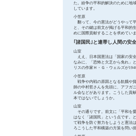
た。紛争の平和的解決のために地
しています。
小笠原
翻って、今の憲法がどうやって平
と、その鍵は前文が掲げる平和的
めに国際貢献することを求めてい
｢諸国民｣と連帯し人間の安
山室
ええ、日本国憲法は「国家の安全
なみに、「恐怖と欠乏から免れ」
リスの作家Ｈ・Ｇ・ウェルズが19
小笠原
戦争や内戦の原因となる飢餓や貧
師の中村哲さんを先頭に、アフガ
ル会などがあります。こうした貢
本ではないでしょうか。
山室
その通りです。前文に「平和を愛
はなく「諸国民」という点です。
て戦争を防ぐ努力をしようと憲法
ろこうした平和構築の方策を問い