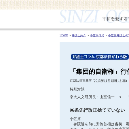
HOME
弁護士紹介
小笠原伸児
小笠原弁護士の“
「集団的自衛権」行
京都法律事務所
(
2013年11月15日 13:38
)
特別対談
京大人文研所長・山室信一 ｘ 
96条先行改正捨てていない
小笠原
参院選を前に安倍首相は当初、憲