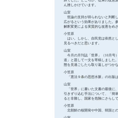
みでした。ところが、従来の改憲
ん挫しかけています。
山室
世論の支持が得られないと判断し
広がるという効果がありました。
解釈変更による実質的な改憲をめ
小笠原
はい。しかし、自民党は依然とし
見るべきだと思います。
山室
今月の月刊誌「世界」（10月号
道」と題して一文を寄稿しました
態を見過ごしたら取り返しがつか
小笠原
「憲法９条の思想水脈」の出版は
山室
「世界」に書いた文書の最後に、
引きずり込む手法について、「簡
ると非難し、国家を危険にさらし
小笠原
北朝鮮の核開発や中国、韓国との
山室