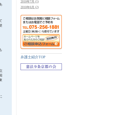
2010年7月 (1)
あ
2010年6月 (2)
て
使
も
。
弁護士紹介TOP
立
国
東
に