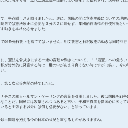
派の人たちからも「近代立憲主義を理解しない暴挙」と批判され、現時点では
て、争点隠しさえ図りましたね。逆に、国民の間に立憲主義についての理解
参院選では憲法改正に必要な３分の２に達せず、集団的自衛権の行使容認とい
ざす動きを本格化させました。
て96条先行改正を捨ててはいません。明文改憲と解釈改憲の動きは同時並行
）に、憲法を骨抜きにする一連の言動や動きについて、「『崩憲』への危うい
。私が対外的に発言する時は、世の中があまり良くない時ですが（笑）、今の
ない。
、第１次安倍内閣の時でしたね。
ナチスの軍人ヘルマン・ゲーリングの言葉を引用しました。彼は国民を戦争
単なことだ。国民には攻撃されつつあると言い、平和主義者を愛国心に欠けて
ていると主張する以外には何も必要がない」と語っています。
領土問題を抱える今の日本の状況と重なるものがありますね。