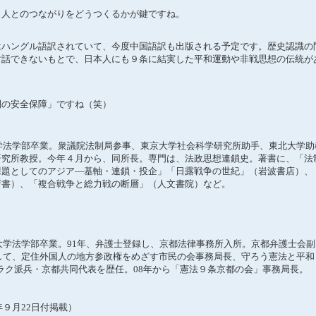
人とのつながりをどうつくるかが鍵ですね。
ハングル語訳されていて、今度中国語訳も出版される予定です。歴史認識の
対話できないもとで、日本人にも９条に結実した平和運動や非戦思想の伝統が
の安全保障」ですね（笑）
学法学部卒業。衆議院法制局参事、東京大学社会科学研究所助手、東北大学助
研究所教授。今年４月から、同所長。専門は、法政思想連鎖史。著書に、「法
課題としてのアジア―基軸・連鎖・投企」「日露戦争の世紀」（岩波書店）、
新書）、「複合戦争と総力戦の断層」（人文書院）など。
大学法学部卒業。91年、弁護士登録し、京都法律事務所入所。京都弁護士会副
として、定住外国人の地方参政権をめざす市民の会事務局長、守ろう憲法と平和
イラク派兵・京都共同代表を歴任。08年から「憲法９条京都の会」事務局長。
年９月22日付掲載）