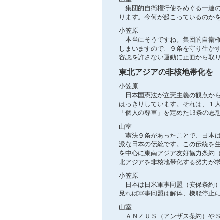
集団的自衛権行使をめぐる一連の
ります。今何が起こっているのか
小笠原
本当にそうですね。集団的自衛権
しまいますので、９条を守り生か
容認を許さない運動に正面から取
東北アジアの非核地帯化を
小笠原
日本国憲法が立憲主義の観点から
はっきりしています。それは、１
「個人の尊重」を定めた13条の思
山室
憲法９条があったことで、日本は
派な日本の伝統です。この伝統を
を中心に東南アジア友好協力条約
北アジアを非核地帯化する努力が
小笠原
日本は日米軍事同盟（安保条約）
見れば軍事同盟は解体、機能停止
山室
ＡＮＺＵＳ（アンザス条約）やＳ