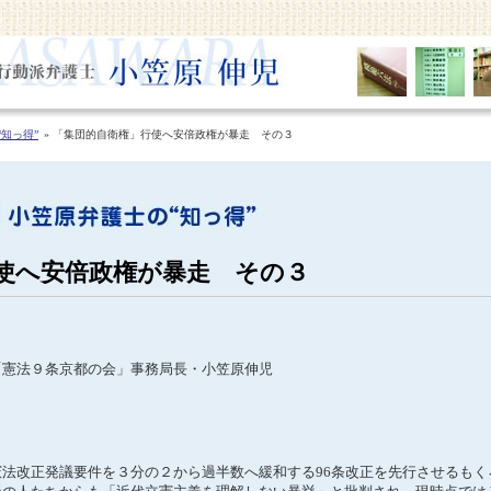
知っ得”
「集団的自衛権」行使へ安倍政権が暴走 その３
使へ安倍政権が暴走 その３
「憲法９条京都の会」事務局長・小笠原伸児
法改正発議要件を３分の２から過半数へ緩和する96条改正を先行させるもく