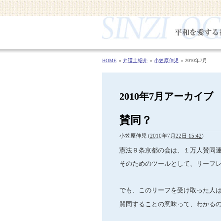
HOME
弁護士紹介
小笠原伸児
2010年7月
2010年7月アーカイブ
賛同？
小笠原伸児
(
2010年7月22日 15:42
)
憲法９条京都の会は、１万人賛同
そのためのツールとして、リーフ
でも、このリーフを受け取った人
賛同することの意味って、わかる