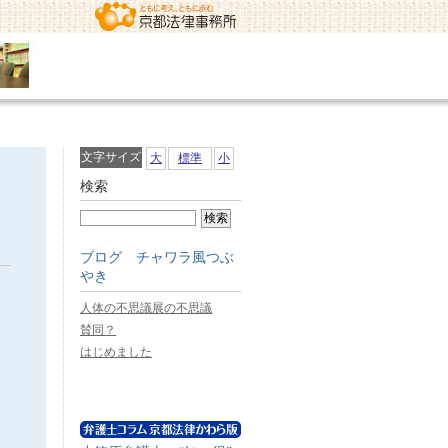
文字サイズ
大
標準
小
検索
ブログ チャワラ風つぶ
やき
人体の不思議展の不思議
賛同？
はじめました