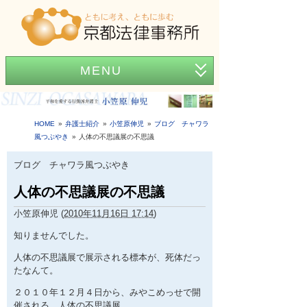
MENU
ホーム
事務所紹介
HOME
弁護士紹介
小笠原伸児
ブログ チャワラ
風つぶやき
人体の不思議展の不思議
弁護士紹介
ブログ チャワラ風つぶやき
アクセス
人体の不思議展の不思議
弁護士費用
小笠原伸児
(
2010年11月16日 17:14
)
News
知りませんでした。
人体の不思議展で展示される標本が、死体だっ
困ったときの法律知識
たなんて。
２０１０年１２月４日から、みやこめっせで開
催される、人体の不思議展。