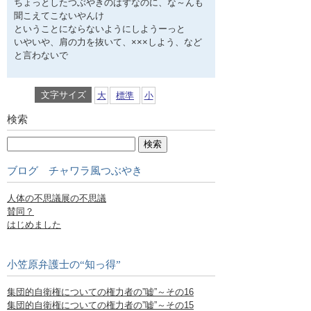
ちょっとしたつぶやきのはずなのに、な～んも
聞こえてこないやんけ
ということにならないようにしようーっと
いやいや、肩の力を抜いて、×××しよう、など
と言わないで
文字サイズ
大
標準
小
検索
ブログ チャワラ風つぶやき
人体の不思議展の不思議
賛同？
はじめました
小笠原弁護士の“知っ得”
集団的自衛権についての権力者の”嘘”～その16
集団的自衛権についての権力者の”嘘”～その15