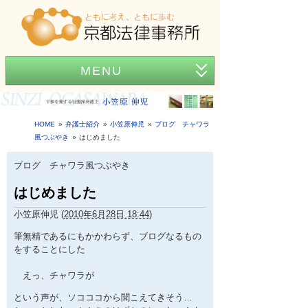
MENU
ホーム
事務所紹介
HOME
弁護士紹介
小笠原伸児
ブログ チャワラ
風つぶやき
はじめました
弁護士紹介
ブログ チャワラ風つぶやき
アクセス
はじめました
弁護士費用
小笠原伸児
(
2010年6月28日 18:44
)
News
筆無精であるにもかかわらず、ブログなるもの
をすることにした
困ったときの法律知識
えっ、チャワラが
という声が、ソコココから聞こえてきそう…