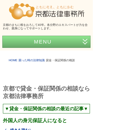
京都のまちに根をおろして40年。各分野のエキスパートが力を合
わせ、親身になってサポートします。
MENU
ホーム
HOME
困った時の法律知識
貸金・保証関係の相談
事務所紹介
弁護士紹介
京都で貸金・保証関係の相談なら
アクセス
京都法律事務所
弁護士費用
▼貸金・保証関係の相談の最近の記事▼
くらしの法律シリーズ
外国人の身元保証人になると
事務所だより