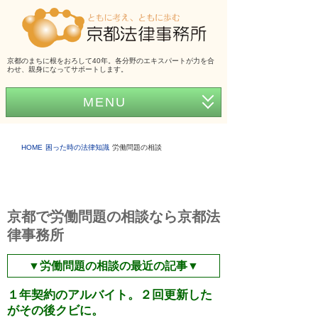
京都のまちに根をおろして40年。各分野のエキスパートが力を合
わせ、親身になってサポートします。
MENU
ホーム
HOME
困った時の法律知識
労働問題の相談
事務所紹介
弁護士紹介
京都で労働問題の相談なら京都法
アクセス
律事務所
弁護士費用
▼労働問題の相談の最近の記事▼
くらしの法律シリーズ
１年契約のアルバイト。２回更新した
事務所だより
がその後クビに。