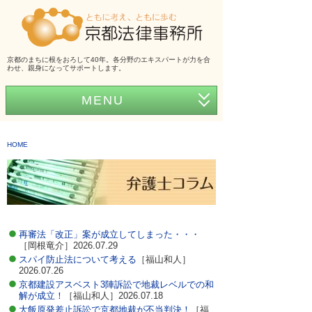
京都のまちに根をおろして40年。各分野のエキスパートが力を合
わせ、親身になってサポートします。
MENU
ホーム
HOME
事務所紹介
弁護士紹介
アクセス
再審法「改正」案が成立してしまった・・・
弁護士費用
［岡根竜介］2026.07.29
スパイ防止法について考える
［福山和人］
くらしの法律シリーズ
2026.07.26
京都建設アスベスト3陣訴訟で地裁レベルでの和
事務所だより
解が成立！
［福山和人］2026.07.18
大飯原発差止訴訟で京都地裁が不当判決！
［福