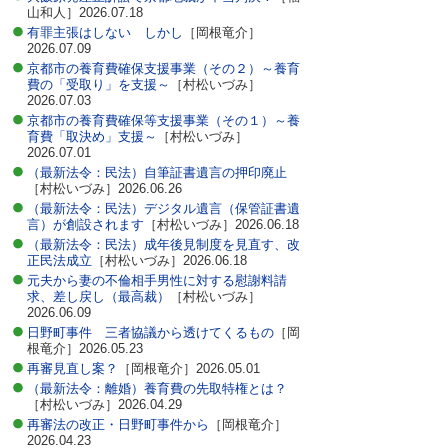
山和人］2026.07.18
困ったときの法律知識
有罪主張はしない しかし
［岡根竜介］
2026.07.09
採用情報
京都市の養育費確保支援事業（その２）～養育
費の「受取り」を支援～
［村松いづみ］
2026.07.03
京都市の養育費確保等支援事業（その１）～養
育費「取決め」支援～
［村松いづみ］
2026.07.01
（最新法令：民法）自筆証書遺言の押印廃止
［村松いづみ］2026.06.26
（最新法令：民法）デジタル遺言（保管証書遺
言）が創設されます
［村松いづみ］2026.06.18
（最新法令：民法）成年後見制度を見直す、改
正民法成立
［村松いづみ］2026.06.18
元夫から妻の不倫相手男性に対する慰謝料請
求、差し戻し（最高裁）
［村松いづみ］
2026.06.09
日野町事件 三者協議から透けてくるもの
［岡
根竜介］2026.05.23
再審見直し案？
［岡根竜介］2026.05.01
（最新法令：離婚）養育費の先取特権とは？
［村松いづみ］2026.04.29
再審法の改正・日野町事件から
［岡根竜介］
2026.04.23