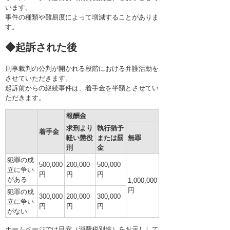
います。
事件の種類や難易度によって増減することがありま
す。
◆起訴された後
刑事裁判の公判が開かれる段階における弁護活動を
させていただきます。
起訴前からの継続事件は、着手金を半額とさせてい
ただきます。
報酬金
求刑より
執行猶予
着手金
軽い懲役
または罰
無罪
刑
金
犯罪の成
500,000
200,000
500,000
立に争い
円
円
円
がある
1,000,000
円
犯罪の成
300,000
200,000
300,000
立に争い
円
円
円
がない
ホームページでは目安（消費税別途）をお示しして