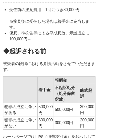
困ったときの法律知識
受任前の接見費用…1回につき30,000円
採用情報
※接見後に受任した場合は着手金に充当しま
す。
保釈、準抗告等による早期釈放、示談成立…
100,000円～
◆起訴される前
被疑者の段階における弁護活動をさせていただきま
す。
報酬金
不起訴処分
着手金
略式起
（処分保留
訴
釈放）
犯罪の成立に争い
500,000
300,000
500,000円
がある
円
円
犯罪の成立に争い
300,000
200,000
300,000円
がない
円
円
ホームページでは目安（消費税別途）をお示しして