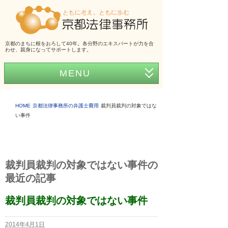
京都のまちに根をおろして40年。各分野のエキスパートが力を合
わせ、親身になってサポートします。
MENU
ホーム
HOME
京都法律事務所の弁護士費用
裁判員裁判の対象ではな
事務所紹介
い事件
弁護士紹介
アクセス
裁判員裁判の対象ではない事件の
弁護士費用
最近の記事
くらしの法律シリーズ
裁判員裁判の対象ではない事件
事務所だより
2014年4月1日