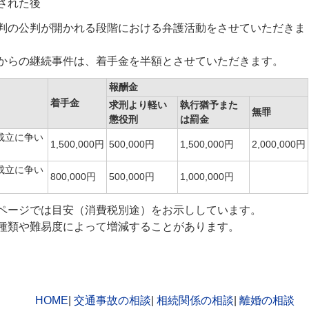
された後
判の公判が開かれる段階における弁護活動をさせていただきま
からの継続事件は、着手金を半額とさせていただきます。
報酬金
着手金
求刑より軽い
執行猶予また
無罪
懲役刑
は罰金
成立に争い
1,500,000円
500,000円
1,500,000円
2,000,000円
成立に争い
800,000円
500,000円
1,000,000円
ページでは目安（消費税別途）をお示ししています。
種類や難易度によって増減することがあります。
HOME
交通事故の相談
相続関係の相談
離婚の相談