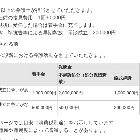
名以上の弁護士が担当させていただきます。
任前の接見費用…1回30,000円
見後に受任した場合は着手金に充当します。
釈、準抗告等による早期釈放、示談成立…200,000円
される前
の段階における弁護活動をさせていただきます。
報酬金
着手金
不起訴処分（処分保留釈
略式起訴
放）
成立に争いがあ
1,000,000円
2,000,000円
1,000,000円
成立に争いがな
500,000円
500,000円
300,000円
ページでは目安（消費税別途）をお示ししています。
種類や難易度によって増減することがあります。