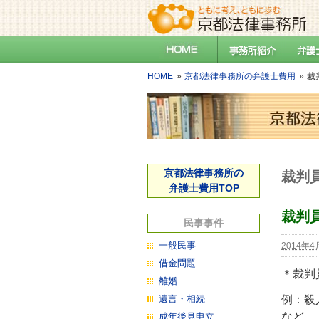
HOME
京都法律事務所の弁護士費用
裁
京都法律事務所の
裁判
弁護士費用TOP
裁判
民事事件
一般民事
2014年4
借金問題
＊裁判
離婚
遺言・相続
例：殺
など
成年後見申立