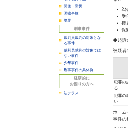
労働・労災
2
医療事故
受
境界
接
刑事事件
保
裁判員裁判の対象とな
◆起訴
る事件
裁判員裁判の対象では
被疑者
ない事件
少年事件
刑事事件の具体例
経済的に
犯罪の
お困りの方へ
る
法テラス
犯罪の
い
ホーム
事件の