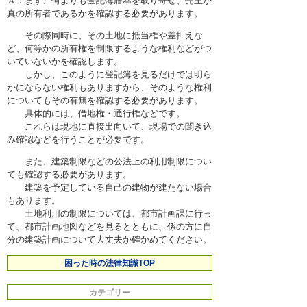
Ａ．まず、何よりも登記簿謄本を取り寄せ、売主が
困ったときの法律知識
真の所有者であるかを確認する必要があります。
その際同時に、その土地に抵当権や差押えな
採用情報
ど、何等かの所有権を制限するような権利などがつ
いていないかを確認します。
しかし、このように登記簿を見るだけでは明ら
かにならない権利もありますから、そのような権利
についてもその有無を確認する必要があります。
具体的には、借地権・通行権などです。
これらは現地に直接出向いて、現場での聞き込
み確認などを行うことが必要です。
また、建築制限などの公法上の利用制限につい
ても確認する必要があります。
建築を予定している自己の建物が建たない場合
もあります。
土地利用の制限については、都市計画課に行っ
て、都市計画地図などを見るとともに、係の方に自
分の建築計画について大丈夫か確かめてください。
困った時の法律知識TOP
カテゴリー