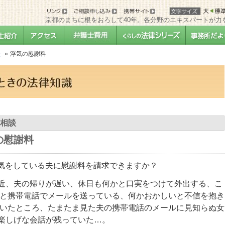
京都のまちに根をおろして40年。各分野のエキスパートが力
談
浮気の慰謝料
相談
の慰謝料
気をしている夫に慰謝料を請求できますか？
近、夫の帰りが遅い、休日も何かと口実をつけて外出する、こ
そと携帯電話でメールを送っている、何かおかしいと不信を抱き
 いたところ、たまたま見た夫の携帯電話のメールに見知らぬ女
楽しげな会話が残っていた…。