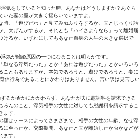
気をしていると知った時、あなたはどうしますか？あぐら
ていた妻の座が大きく揺らいでいますよ。
時、「遊びだわ」と見てみぬふりをするか、夫とじっくり話
か、大げんかするか、それとも「ハイさようなら」って離婚届
つけるか、いずれにしてもあなた自身の人生の大きな選択で
気が離婚原因の一つになることは明らかです。
単なる浮気だった」とか「あれは遊びだった」とかいろいろ
ることもありますが、本気であろうと、遊びであろうと、妻に
る背信行為であることにかわりはありません。言い訳は見苦しい
。
るか否かにかかわらず、あなたが夫に慰謝料を請求できる
ちろんのこと、浮気相手の女性に対しても慰謝料を請求するこ
きます。
はケースによってさまざまで、相手の女性の年齢、なぜ浮
るに至ったか、交際期間、あなたと夫が離婚したか否かなどが
れます。