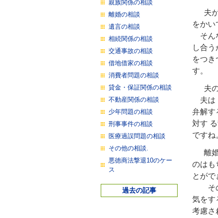
親族関係の相談
夫が浮
離婚の相談
をかい
遺言の相談
そんな
相続関係の相談
し合う
交通事故の相談
をつき
借地借家の相談
す。
消費者問題の相談
貸金・保証関係の相談
夫の浮
不動産関係の相談
夫は「
弁解す
少年問題の相談
対す 
刑事事件の相談
ですね
医療過誤問題の相談
その他の相談.
離婚す
悪徳商法撃退10のケー
のはも
ス
とがで
その額
過去の記事
気をす
考慮さ