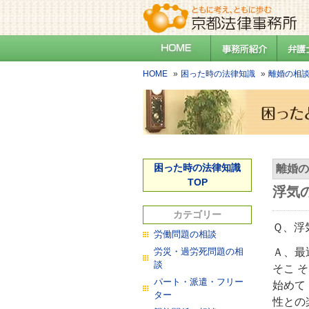
HOME
困った時の法律知識
離婚の相
困った時の法律知識
離婚の
TOP
浮気
カテゴリー
Ｑ、浮
労働問題の相談
労災・過労死問題の相
Ａ、最
談
そこ 
パート・派遣・フリー
始めて
ター
性との