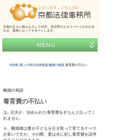
京都のまちに根をおろして40年。各分野のエキスパートが力を合
わせ、親身になってサポートします。
MENU
ホーム
HOME
困った時の法律知識
離婚の相談
養育費の不払い
事務所紹介
弁護士紹介
離婚の相談
アクセス
養育費の不払い
弁護士費用
Ｑ､ 元夫が、決められた養育費をきちんと払ってく
れません。
くらしの法律シリーズ
Ａ、離婚後は妻が子どもを引き取って育てるケース
事務所だより
が多いですが、その際、妻は夫に対し養育費を請求