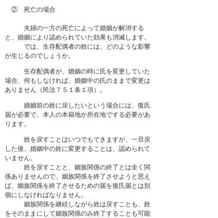
困ったときの法律知識
② 死亡の場合
採用情報
夫婦の一方の死亡によって婚姻が解消する
と、婚姻により認められていた効果も消滅します。
では、生存配偶者の姓には、どのような影響
が生じるのでしょうか。
生存配偶者が、婚姻の時に氏を変更していた
場合、何もしなければ、婚姻中の氏のままで変更は
ありません（民法７５１条１項）。
婚姻前の姓に戻したいという場合には、復氏
届が必要で、本人の本籍地か所在地でする必要があ
ります。
姓を戻すことはいつでもできますが、一旦戻
した後、婚姻中の姓に変更することは、認められて
いません。
姓を戻すことと、姻族関係の終了とは全く関
係ありませんので、姻族関係を終了させようと思え
ば、姻族関係を終了させるための届を復氏届とは別
個にしなければなりません。
姻族関係を継続しながら姓は戻すことも、姓
をそのままにして姻族関係のみ終了することも可能