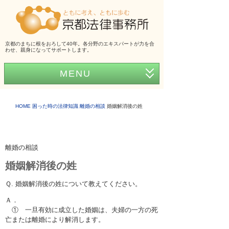
京都のまちに根をおろして40年。各分野のエキスパートが力を合
わせ、親身になってサポートします。
MENU
ホーム
HOME
困った時の法律知識
離婚の相談
婚姻解消後の姓
事務所紹介
弁護士紹介
離婚の相談
アクセス
婚姻解消後の姓
弁護士費用
Ｑ. 婚姻解消後の姓について教えてください。
くらしの法律シリーズ
Ａ．
① 一旦有効に成立した婚姻は、夫婦の一方の死
事務所だより
亡または離婚により解消します。