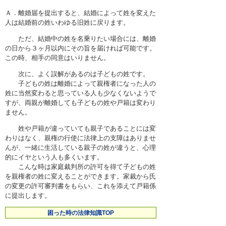
困ったときの法律知識
Ａ．離婚届を提出すると、結婚によって姓を変えた
人は結婚前の姓いわゆる旧姓に戻ります。
採用情報
ただ、結婚中の姓を名乗りたい場合には、離婚
の日から３ヶ月以内にその旨を届ければ可能です。
この時、相手の同意はいりません。
次に、よく誤解があるのは子どもの姓です。
子どもの姓は離婚によって親権者になった人の
姓に当然変わると思っている人も少なくないようで
すが、両親が離婚しても子どもの姓や戸籍は変わり
ません。
姓や戸籍が違っていても親子であることには変
わりはなく、親権の行使に法律上の支障はありませ
んが、一緒に生活している親子の姓が違うと、心理
的にイヤという人も多くいます。
こんな時は家庭裁判所の許可を得て子どもの姓
を親権者の姓に変えることができます。家裁から氏
の変更の許可審判書をもらい、これを添えて戸籍係
に提出します。
困った時の法律知識TOP