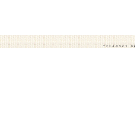
〒６０４-０９８１ 京