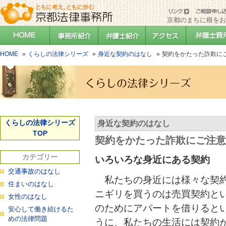
京都のまちに根をお
HOME
くらしの法律シリーズ
身近な契約のはなし
契約をかたった詐欺に
くらしの法律シリーズ
身近な契約のはなし
TOP
契約をかたった詐欺にご注意
カテゴリー
いろいろな身近にある契約
交通事故のはなし
私たちの身近には様々な契約
住まいのはなし
ニギリを買うのは売買契約と
女性のはなし
のためにアパートを借りると
安心して働き続けるた
めの法律問題
うに、私たちの生活には契約