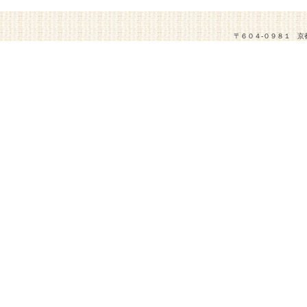
〒６０４-０９８１ 京