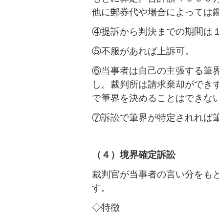
他に郵券代や場合によっては
④提訴から判決までの期間は
⑤不服があれば上訴可。
⑥当事者は自己の主張する筆
し。裁判所は請求棄却ができ
で筆界を決めることはできな
⑦訴訟で筆界が特定されれば
（４）境界確定訴訟
裁判官が当事者の言い分をも
す。
◇特徴