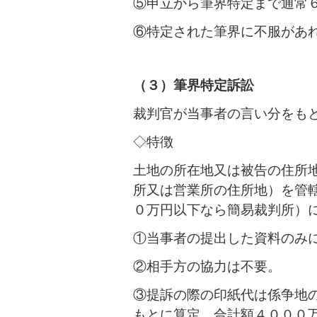
⑤申立から筆界特定まで通常
⑥特定された筆界に不服があ
（３）筆界特定訴訟
裁判官が当事者の言い分をも
◇特徴
土地の所在地又は被告の住所
所又は営業所の住所地）を管
０万円以下なら簡易裁判所）
①当事者の提出した資料のみ
②相手方の協力は不要。
③提訴の際の印紙代は係争地
もとに算定。合計額４０００