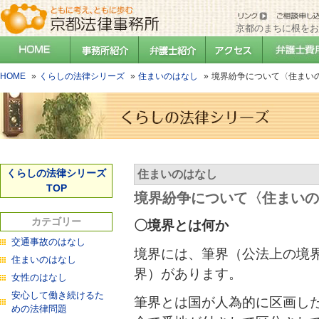
京都のまちに根をお
HOME
くらしの法律シリーズ
住まいのはなし
境界紛争について〈住まい
くらしの法律シリーズ
住まいのはなし
TOP
境界紛争について〈住まいの
カテゴリー
〇境界とは何か
交通事故のはなし
境界には、筆界（公法上の境
住まいのはなし
界）があります。
女性のはなし
安心して働き続けるた
筆界とは国が人為的に区画し
めの法律問題