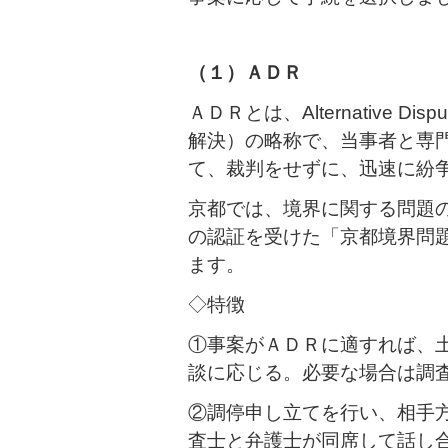
（１）ＡＤＲ
ＡＤＲとは、Alternative Disp
解決）の略称で、当事者と専
て、裁判をせずに、迅速に紛
京都では、境界に関する問題
の認証を受けた「京都境界問
ます。
◇特徴
①事案がＡＤＲに適すれば、
談に応じる。必要な場合は調
②調停申し立てを行い、相手
査士と弁護士が同席して話し