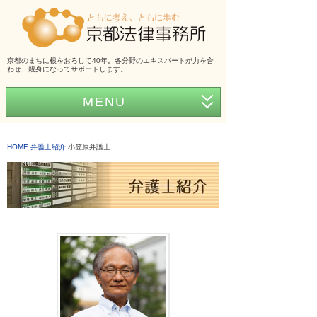
京都のまちに根をおろして40年。各分野のエキスパートが力を合
わせ、親身になってサポートします。
MENU
ホーム
HOME
弁護士紹介
小笠原弁護士
事務所紹介
弁護士紹介
アクセス
弁護士費用
くらしの法律シリーズ
事務所だより