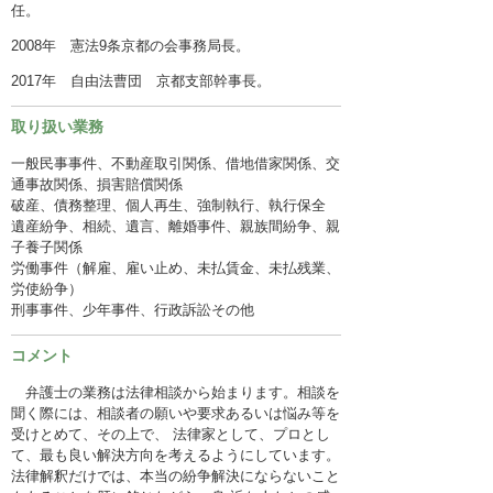
任。
2008年 憲法9条京都の会事務局長。
2017年 自由法曹団 京都支部幹事長。
取り扱い業務
一般民事事件、不動産取引関係、借地借家関係、交
通事故関係、損害賠償関係
破産、債務整理、個人再生、強制執行、執行保全
遺産紛争、相続、遺言、離婚事件、親族間紛争、親
子養子関係
労働事件（解雇、雇い止め、未払賃金、未払残業、
労使紛争）
刑事事件、少年事件、行政訴訟その他
コメント
弁護士の業務は法律相談から始まります。相談を
聞く際には、相談者の願いや要求あるいは悩み等を
受けとめて、その上で、 法律家として、プロとし
て、最も良い解決方向を考えるようにしています。
法律解釈だけでは、本当の紛争解決にならないこと