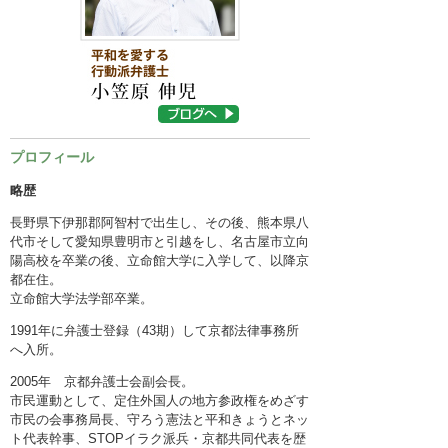
困ったときの法律知識
採用情報
プロフィール
略歴
長野県下伊那郡阿智村で出生し、その後、熊本県八
代市そして愛知県豊明市と引越をし、名古屋市立向
陽高校を卒業の後、立命館大学に入学して、以降京
都在住。
立命館大学法学部卒業。
1991年に弁護士登録（43期）して京都法律事務所
へ入所。
2005年 京都弁護士会副会長。
市民運動として、定住外国人の地方参政権をめざす
市民の会事務局長、守ろう憲法と平和きょうとネッ
ト代表幹事、STOPイラク派兵・京都共同代表を歴